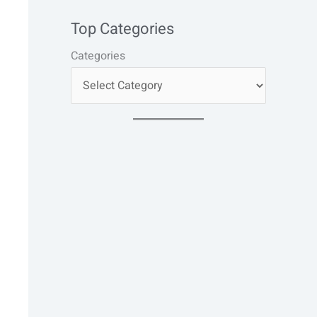
Top Categories
Categories