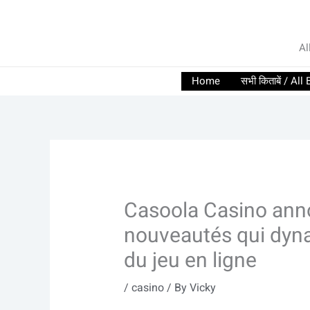
Skip
to
Al
content
Home
सभी किताबें / Al
Casoola Casino ann
nouveautés qui dyna
du jeu en ligne
/
casino
/ By
Vicky