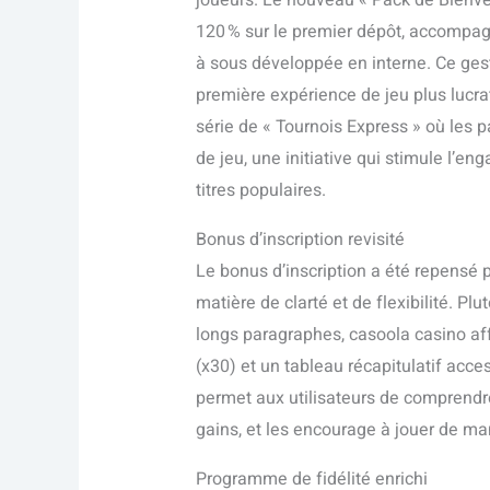
joueurs. Le nouveau « Pack de Bienv
120 % sur le premier dépôt, accompagn
à sous développée en interne. Ce gest
première expérience de jeu plus lucra
série de « Tournois Express » où les p
de jeu, une initiative qui stimule l’
titres populaires.
Bonus d’inscription revisité
Le bonus d’inscription a été repensé 
matière de clarté et de flexibilité. P
longs paragraphes, casoola casino af
(x30) et un tableau récapitulatif acc
permet aux utilisateurs de comprendr
gains, et les encourage à jouer de ma
Programme de fidélité enrichi