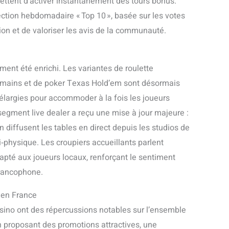
mettent d’activer instantanément des tours bonus.
ction hebdomadaire « Top 10 », basée sur les votes
ction et de valoriser les avis de la communauté.
ment été enrichi. Les variantes de roulette
s mains et de poker Texas Hold’em sont désormais
élargies pour accommoder à la fois les joueurs
 segment live dealer a reçu une mise à jour majeure :
 diffusent les tables en direct depuis les studios de
‑physique. Les croupiers accueillants parlent
dapté aux joueurs locaux, renforçant le sentiment
rancophone.
 en France
asino ont des répercussions notables sur l’ensemble
En proposant des promotions attractives, une