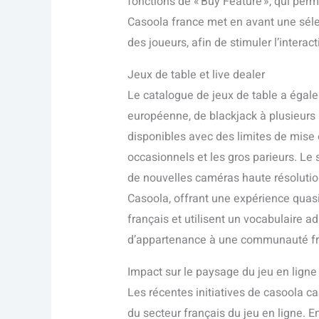
fonctions de « Buy Feature », qui per
Casoola france met en avant une séle
des joueurs, afin de stimuler l’intera
Jeux de table et live dealer
Le catalogue de jeux de table a égale
européenne, de blackjack à plusieur
disponibles avec des limites de mise 
occasionnels et les gros parieurs. Le
de nouvelles caméras haute résolution
Casoola, offrant une expérience quasi
français et utilisent un vocabulaire a
d’appartenance à une communauté f
Impact sur le paysage du jeu en ligne
Les récentes initiatives de casoola c
du secteur français du jeu en ligne. 