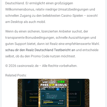
Deutschland. Er ermöglicht einen großzügigen
Willkommensbonus, relativ niedrige Umsatzbedingungen und
schnellen Zugang zu den beliebtesten Casino‑Spielen – sowohl
am Desktop als auch mobil.
Wenn du einen sicheren, lizenzierten Anbieter suchst, der
transparente Bonusbedingungen, schnelle Auszahlungen und
guten Support bietet, dann ist Realz eine empfehlenswerte Wahl.
schau dir den Realz Deutschland Testbericht an
und entscheide
selbst, ob du den Promo Code nutzen möchtest.
© 2026 casinorealz.de – Alle Rechte vorbehalten.
Related Posts: