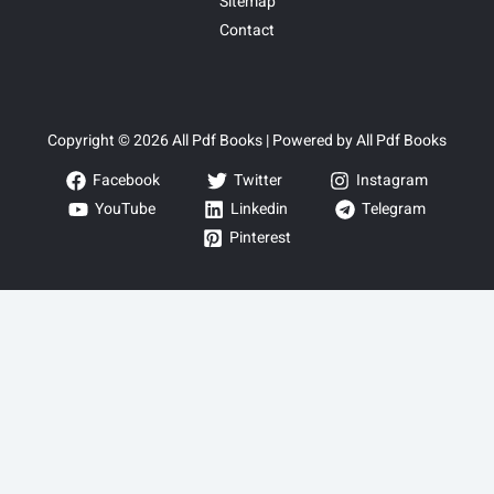
Sitemap
Contact
Copyright © 2026 All Pdf Books | Powered by All Pdf Books
Facebook
Twitter
Instagram
YouTube
Linkedin
Telegram
Pinterest