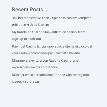
Recent Posts
Jak bezproblémově začít v Spinboss casino: kompletní
průvodce krok za krokem
My hands‑on trial of a no verification casino: from
sign‑up to cash‑out
Pawnbet Casino lancia innovativo sistema di gioco dal
vivo e nuove promozioni per il mercato italiano
Mi primera aventura con Rabona Casino: una
experiencia que me sorprendió
Mi experiencia personal con Rabona Casino: registro,
juegos y sorpresas