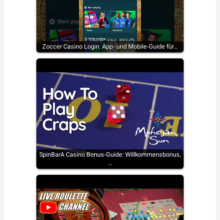
Zoccer Casino Login: App‑ und Mobile‑Guide für…
SpinBarA Casino Bonus‑Guide: Willkommensbonus,
…