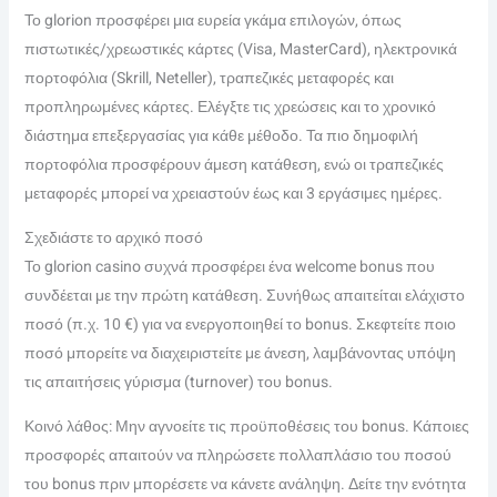
Το glorion προσφέρει μια ευρεία γκάμα επιλογών, όπως
πιστωτικές/χρεωστικές κάρτες (Visa, MasterCard), ηλεκτρονικά
πορτοφόλια (Skrill, Neteller), τραπεζικές μεταφορές και
προπληρωμένες κάρτες. Ελέγξτε τις χρεώσεις και το χρονικό
διάστημα επεξεργασίας για κάθε μέθοδο. Τα πιο δημοφιλή
πορτοφόλια προσφέρουν άμεση κατάθεση, ενώ οι τραπεζικές
μεταφορές μπορεί να χρειαστούν έως και 3 εργάσιμες ημέρες.
Σχεδιάστε το αρχικό ποσό
Το glorion casino συχνά προσφέρει ένα welcome bonus που
συνδέεται με την πρώτη κατάθεση. Συνήθως απαιτείται ελάχιστο
ποσό (π.χ. 10 €) για να ενεργοποιηθεί το bonus. Σκεφτείτε ποιο
ποσό μπορείτε να διαχειριστείτε με άνεση, λαμβάνοντας υπόψη
τις απαιτήσεις γύρισμα (turnover) του bonus.
Κοινό λάθος: Μην αγνοείτε τις προϋποθέσεις του bonus. Κάποιες
προσφορές απαιτούν να πληρώσετε πολλαπλάσιο του ποσού
του bonus πριν μπορέσετε να κάνετε ανάληψη. Δείτε την ενότητα