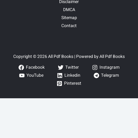
Disclaimer
DMCA
Sitemap
Contact
Copyright © 2026 All Pdf Books | Powered by All Pdf Books
Facebook
Twitter
Instagram
YouTube
Linkedin
Telegram
Pinterest