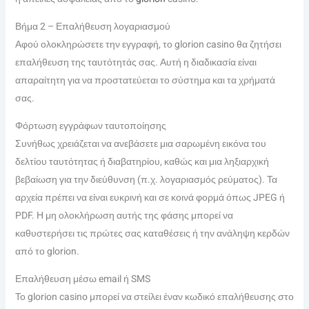
Βήμα 2 – Επαλήθευση λογαριασμού
Αφού ολοκληρώσετε την εγγραφή, το glorion casino θα ζητήσει
επαλήθευση της ταυτότητάς σας. Αυτή η διαδικασία είναι
απαραίτητη για να προστατεύεται το σύστημα και τα χρήματά
σας.
Φόρτωση εγγράφων ταυτοποίησης
Συνήθως χρειάζεται να ανεβάσετε μια σαρωμένη εικόνα του
δελτίου ταυτότητας ή διαβατηρίου, καθώς και μια ληξιαρχική
βεβαίωση για την διεύθυνση (π.χ. λογαριασμός ρεύματος). Τα
αρχεία πρέπει να είναι ευκρινή και σε κοινά φορμά όπως JPEG ή
PDF. Η μη ολοκλήρωση αυτής της φάσης μπορεί να
καθυστερήσει τις πρώτες σας καταθέσεις ή την ανάληψη κερδών
από το glorion.
Επαλήθευση μέσω email ή SMS
Το glorion casino μπορεί να στείλει έναν κωδικό επαλήθευσης στο