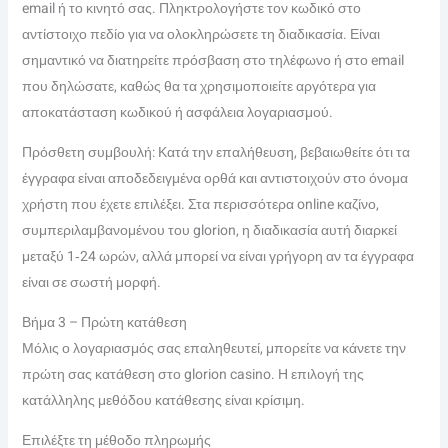
email ή το κινητό σας. Πληκτρολογήστε τον κωδικό στο
αντίστοιχο πεδίο για να ολοκληρώσετε τη διαδικασία. Είναι
σημαντικό να διατηρείτε πρόσβαση στο τηλέφωνο ή στο email
που δηλώσατε, καθώς θα τα χρησιμοποιείτε αργότερα για
αποκατάσταση κωδικού ή ασφάλεια λογαριασμού.
Πρόσθετη συμβουλή: Κατά την επαλήθευση, βεβαιωθείτε ότι τα
έγγραφα είναι αποδεδειγμένα ορθά και αντιστοιχούν στο όνομα
χρήστη που έχετε επιλέξει. Στα περισσότερα online καζίνο,
συμπεριλαμβανομένου του glorion, η διαδικασία αυτή διαρκεί
μεταξύ 1‑24 ωρών, αλλά μπορεί να είναι γρήγορη αν τα έγγραφα
είναι σε σωστή μορφή.
Βήμα 3 – Πρώτη κατάθεση
Μόλις ο λογαριασμός σας επαληθευτεί, μπορείτε να κάνετε την
πρώτη σας κατάθεση στο glorion casino. Η επιλογή της
κατάλληλης μεθόδου κατάθεσης είναι κρίσιμη.
Επιλέξτε τη μέθοδο πληρωμής