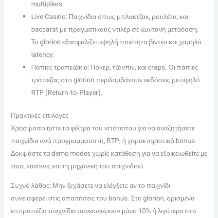
multipliers.
Live Casino: Παιχνίδια όπως μπλακτζακ, ρουλέτα, και
baccarat με πραγματικούς ντιλέρ σε ζωντανή μετάδοση.
Το glorion εξασφαλίζει υψηλή ποιότητα βίντεο και χαμηλό
latency.
Πάπιες τραπεζάκια: Πόκερ, τζόνπιν, και craps. Οι πάπιες
τράπεζας στο glorion περιλαμβάνουν εκδόσεις με υψηλό
RTP (Return‑to‑Player).
Πρακτικές επιλογές
Χρησιμοποιήστε τα φίλτρα του ιστότοπου για να αναζητήσετε
παιχνίδια ανά προγραμματιστή, RTP, ή χαρακτηριστικά bonus.
Δοκιμάστε τα demo modes χωρίς κατάθεση για να εξοικειωθείτε με
τους κανόνες και τη μηχανική του παιχνιδιού.
Συχνό λάθος: Μην ξεχάσετε να ελέγξετε αν το παιχνίδι
συνεισφέρει στις απαιτήσεις του bonus. Στο glorion, ορισμένα
επιτραπέζια παιχνίδια συνεισφέρουν μόνο 10% ή λιγότερο στο