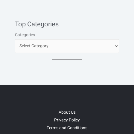
Top Categories
Categories
About Us
Privacy Policy
Terms and Conditions