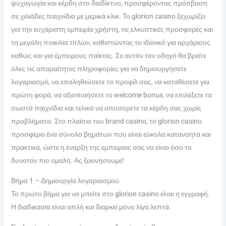
ψυχαγωγία και κέρδη στο διαδίκτυο, προσφέροντας πρόσβαση
σε χιλιάδες παιχνίδια με μερικά κλικ. Το glorion casino ξεχωρίζει
για την ευχάριστη εμπειρία χρήστη, τις ελκυστικές προσφορές και
τη μεγάλη ποικιλία τίτλων, καθιστώντας το ιδανικό για αρχάριους
καθώς και για έμπειρους παίκτες. Σε αυτόν τον οδηγό θα βρείτε
όλες τις απαραίτητες πληροφορίες για να δημιουργήσετε
λογαριασμό, να επαληθεύσετε το προφίλ σας, να καταθέσετε για
πρώτη φορά, να αξιοποιήσετε το welcome bonus, να επιλέξετε τα
σωστά παιχνίδια και τελικά να αποσύρετε τα κέρδη σας χωρίς
προβλήματα. Στο πλαίσιο του brand casino, το glorion casino
προσφέρει ένα σύνολο βημάτων που είναι εύκολα κατανοητά και
πρακτικά, ώστε η έναρξη της εμπειρίας σας να είναι όσο το
δυνατόν πιο ομαλή. Ας ξεκινήσουμε!
Βήμα 1 – Δημιουργία λογαριασμού
Το πρώτο βήμα για να μπείτε στο glorion casino είναι η εγγραφή.
Η διαδικασία είναι απλή και διαρκεί μόνο λίγα λεπτά.