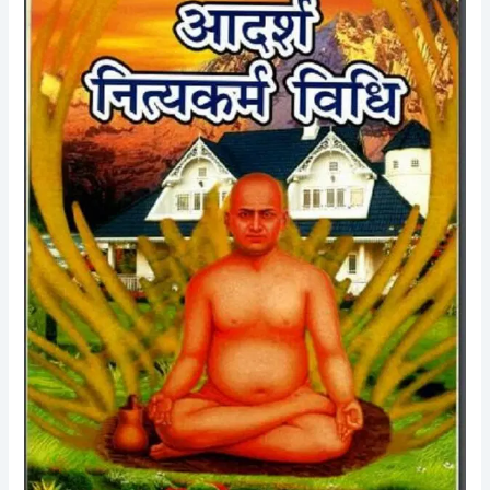
Aadarsh
Nityakarm
Vidhi
Hindi
PDF
Book