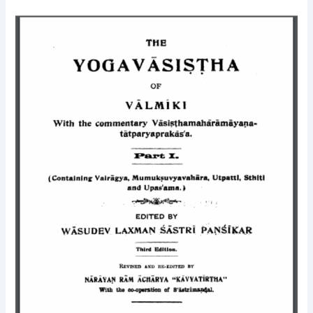
वाल्मीकि
का
योग
वसिस्थ
–
The
Yoga
Vasistha
Of
Valmiki
Hindi
PDF
Book
–
by
Vasudev