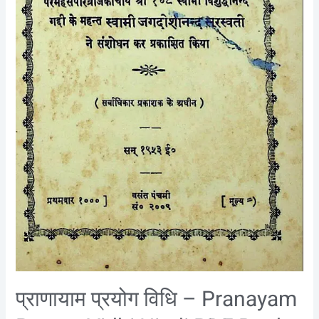
Book
:
Swami
Jagdishanand
Saraswati
प्राणायाम प्रयोग विधि – Pranayam