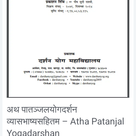
Book
अथ पातञ्जलयोगदर्शन
व्यासभाष्यसहितम – Atha Patanjal
Yogadarshan