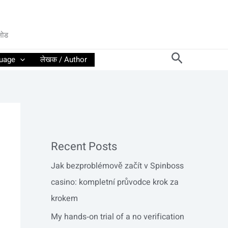
लोड
Search
guage
लेखक / Author
Recent Posts
Jak bezproblémově začít v Spinboss
casino: kompletní průvodce krok za
krokem
My hands‑on trial of a no verification