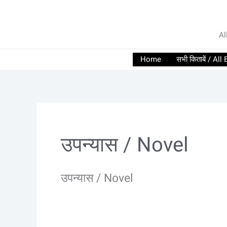
Skip
to
Al
content
Home
सभी किताबें / Al
उपन्यास / Novel
उपन्यास / Novel