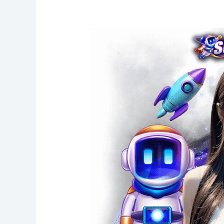
Bergabung
dengan
Spaceman88:
Situs
Slot
Gacor
yang
Profesional
dan
Terpercaya