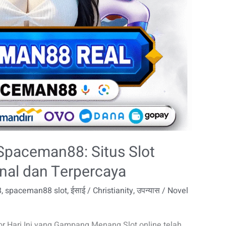
paceman88: Situs Slot
nal dan Terpercaya
8
,
spaceman88 slot
,
ईसाई / Christianity
,
उपन्यास / Novel
r Hari Ini yang Gampang Menang Slot online telah