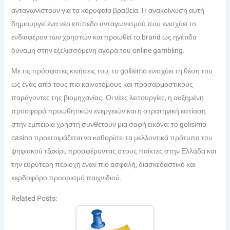
ανταγωνιστούν για τα κορυφαία βραβεία. Η ανακοίνωση αυτή
δημιουργεί ένα νέο επίπεδο ανταγωνισμού που ενισχύει το
ενδιαφέρον των χρηστών και προωθεί το brand ως ηγέτιδα
δύναμη στην εξελισσόμενη αγορά του online gambling.
Με τις πρόσφατες κινήσεις του, το golisimo ενισχύει τη θέση του
ως ένας από τους πιο καινοτόμους και προσαρμοστικούς
παράγοντες της βιομηχανίας. Οι νέες λειτουργίες, η αυξημένη
προσφορά προωθητικών ενεργειών και η στρατηγική εστίαση
στην εμπειρία χρήστη συνθέτουν μια σαφή εικόνα: το golisimo
casino προετοιμάζεται να καθορίσει τα μελλοντικά πρότυπα του
ψηφιακού τζακίρι, προσφέροντας στους παίκτες στην Ελλάδα και
την ευρύτερη περιοχή έναν πιο ασφαλή, διασκεδαστικό και
κερδοφόρο προορισμό παιχνιδιού.
Related Posts: