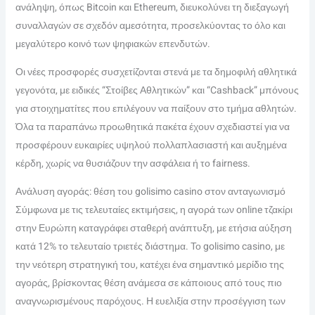
ανάληψη, όπως Bitcoin και Ethereum, διευκολύνει τη διεξαγωγή
συναλλαγών σε σχεδόν αμεσότητα, προσελκύοντας το όλο και
μεγαλύτερο κοινό των ψηφιακών επενδυτών.
Οι νέες προσφορές συσχετίζονται στενά με τα δημοφιλή αθλητικά
γεγονότα, με ειδικές “Στοίβες Αθλητικών” και “Cashback” μπόνους
για στοιχηματίτες που επιλέγουν να παίξουν στο τμήμα αθλητών.
Όλα τα παραπάνω προωθητικά πακέτα έχουν σχεδιαστεί για να
προσφέρουν ευκαιρίες υψηλού πολλαπλασιαστή και αυξημένα
κέρδη, χωρίς να θυσιάζουν την ασφάλεια ή το fairness.
Ανάλυση αγοράς: θέση του golisimo casino στον ανταγωνισμό
Σύμφωνα με τις τελευταίες εκτιμήσεις, η αγορά των online τζακίρι
στην Ευρώπη καταγράφει σταθερή ανάπτυξη, με ετήσια αύξηση
κατά 12% το τελευταίο τριετές διάστημα. Το golisimo casino, με
την νεότερη στρατηγική του, κατέχει ένα σημαντικό μερίδιο της
αγοράς, βρίσκοντας θέση ανάμεσα σε κάποιους από τους πιο
αναγνωρισμένους παρόχους. Η ευελιξία στην προσέγγιση των