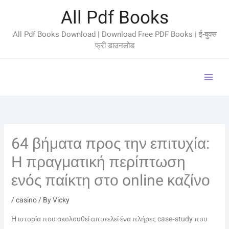
Skip
All Pdf Books
to
content
All Pdf Books Download | Download Free PDF Books | ई-बुक्स
फ्री डाउनलोड
64 βήματα προς την επιτυχία:
Η πραγματική περίπτωση
ενός παίκτη στο online καζίνο
/
casino
/ By
Vicky
Η ιστορία που ακολουθεί αποτελεί ένα πλήρες case‑study που