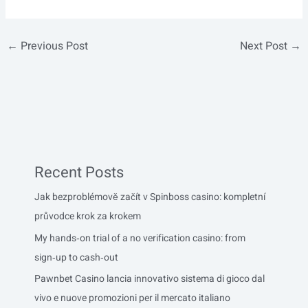
←
Previous Post
Next Post
→
Recent Posts
Jak bezproblémově začít v Spinboss casino: kompletní
průvodce krok za krokem
My hands‑on trial of a no verification casino: from
sign‑up to cash‑out
Pawnbet Casino lancia innovativo sistema di gioco dal
vivo e nuove promozioni per il mercato italiano