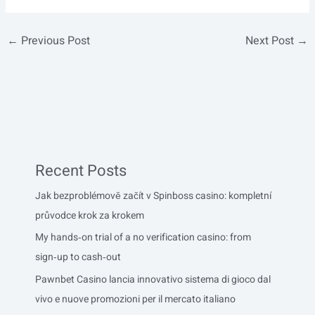
←
Previous Post
Next Post
→
Recent Posts
Jak bezproblémově začít v Spinboss casino: kompletní
průvodce krok za krokem
My hands‑on trial of a no verification casino: from
sign‑up to cash‑out
Pawnbet Casino lancia innovativo sistema di gioco dal
vivo e nuove promozioni per il mercato italiano