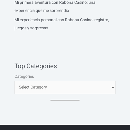
Mi primera aventura con Rabona Casino: una
experiencia que me sorprendió
Mi experiencia personal con Rabona Casino: registro,
juegos y sorpresas
Top Categories
Categories