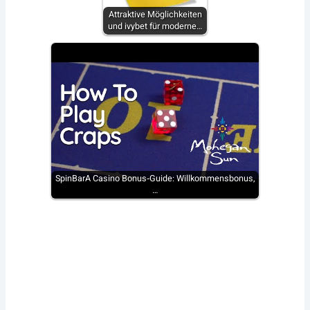
Attraktive Möglichkeiten
und ivybet für moderne…
SpinBarA Casino Bonus‑Guide: Willkommensbonus,
…