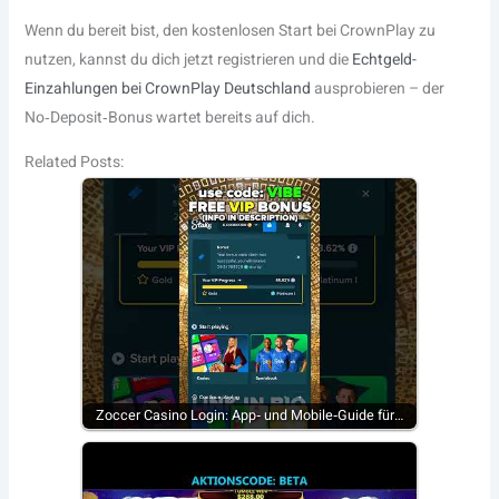
Wenn du bereit bist, den kostenlosen Start bei CrownPlay zu
nutzen, kannst du dich jetzt registrieren und die
Echtgeld-
Einzahlungen bei CrownPlay Deutschland
ausprobieren – der
No‑Deposit‑Bonus wartet bereits auf dich.
Related Posts:
Zoccer Casino Login: App‑ und Mobile‑Guide für…