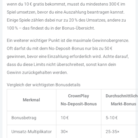
wenn du 10 € gratis bekommst, musst du mindestens 300 € im
Spiel umsetzen, bevor du eine Auszahlung beantragen kannst.
Einige Spiele zählen dabei nur zu 20 % des Umsatzes, andere zu
100 % – das findest du in der Bonus‑Übersicht.
Ein weiterer wichtiger Punkt ist die maximale Gewinnobergrenze.
Oft darfst du mit dem No‑Deposit‑Bonus nur bis zu 50 €
gewinnen, bevor eine Einzahlung erforderlich wird. Achte darauf,
dass du diese Limits nicht überschreitest, sonst kann dein
Gewinn zurückgehalten werden.
Vergleich der wichtigsten Bonusdetails
CrownPlay
Durchschnittlich
Merkmal
No‑Deposit‑Bonus
Markt‑Bonus
Bonusbetrag
10 €
5‑10 €
Umsatz‑Multiplikator
30×
25‑35×