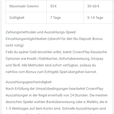
Maximaler Gewinn
50 €
30‑60 €
Gültigkeit
7 Tage
5‑14 Tage
Zahlungsmethoden und Auszahlungs‑Speed
Einzahlungsmöglichkeiten (obwohl für den No‑Deposit‑Bonus
nicht nötig)
Falls du später Geld einzahlen willst, bietet CrownPlay klassische
Optionen wie Kredit‑/Debitkarten, Sofortüberweisung, Giropay
und Skrill. Alle Methoden sind sofort verfügbar, sodass du
nahtlos vom Bonus zum Echtgeld‑Spiel übergehen kannst.
Auszahlungsgeschwindigkeit
Nach Erfüllung der Umsatzbedingungen bearbeitet CrownPlay
Auszahlungen in der Regel innerhalb von 24 Stunden. Die meisten
deutschen Spieler wählen Banküberweisung oder e‑Wallets, die in
1‑3 Werktagen auf dem Konto sind. Schnelle Auszahlungen sind