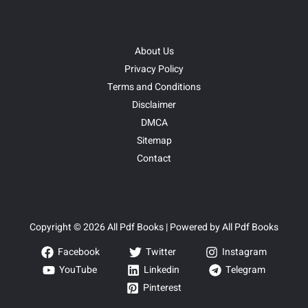
About Us
Privacy Policy
Terms and Conditions
Disclaimer
DMCA
Sitemap
Contact
Copyright © 2026 All Pdf Books | Powered by All Pdf Books
Facebook
Twitter
Instagram
YouTube
Linkedin
Telegram
Pinterest