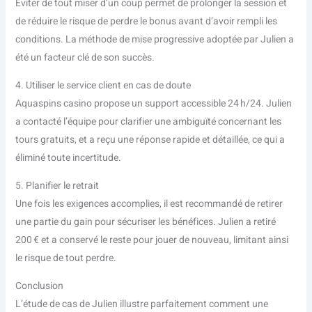
Éviter de tout miser d’un coup permet de prolonger la session et
de réduire le risque de perdre le bonus avant d’avoir rempli les
conditions. La méthode de mise progressive adoptée par Julien a
été un facteur clé de son succès.
4. Utiliser le service client en cas de doute
Aquaspins casino propose un support accessible 24 h/24. Julien
a contacté l’équipe pour clarifier une ambiguïté concernant les
tours gratuits, et a reçu une réponse rapide et détaillée, ce qui a
éliminé toute incertitude.
5. Planifier le retrait
Une fois les exigences accomplies, il est recommandé de retirer
une partie du gain pour sécuriser les bénéfices. Julien a retiré
200 € et a conservé le reste pour jouer de nouveau, limitant ainsi
le risque de tout perdre.
Conclusion
L’étude de cas de Julien illustre parfaitement comment une