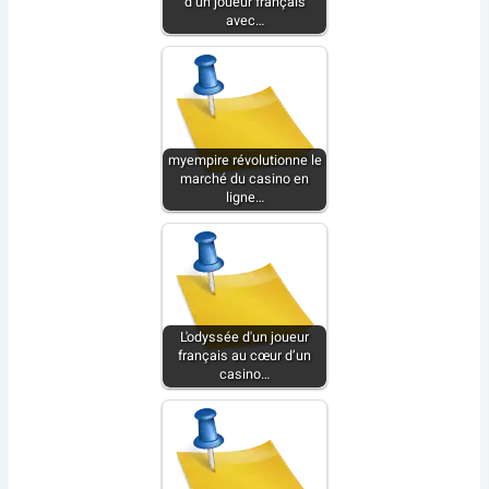
d’un joueur français
avec…
myempire révolutionne le
marché du casino en
ligne…
L'odyssée d'un joueur
français au cœur d’un
casino…