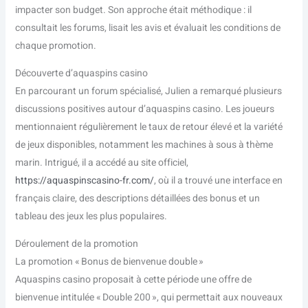
impacter son budget. Son approche était méthodique : il
consultait les forums, lisait les avis et évaluait les conditions de
chaque promotion.
Découverte d’aquaspins casino
En parcourant un forum spécialisé, Julien a remarqué plusieurs
discussions positives autour d’aquaspins casino. Les joueurs
mentionnaient régulièrement le taux de retour élevé et la variété
de jeux disponibles, notamment les machines à sous à thème
marin. Intrigué, il a accédé au site officiel,
https://aquaspinscasino-fr.com/
, où il a trouvé une interface en
français claire, des descriptions détaillées des bonus et un
tableau des jeux les plus populaires.
Déroulement de la promotion
La promotion « Bonus de bienvenue double »
Aquaspins casino proposait à cette période une offre de
bienvenue intitulée « Double 200 », qui permettait aux nouveaux