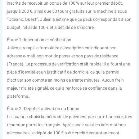
inscrits de recevoir un bonus de 100 % sur leur premier dépôt,
jusqu’à 200 €, ainsi que 50 tours gratuits sur la machine à sous
“Oceanic Quest”. Julien a estimé que ce pack correspondait à son
budget initial de 100 € et a décidé de s’inscrire.
Étape 1 : Inscription et vérification
Julien a rempli le formulaire d’inscription en indiquant son
adresse e‑mail, son mot de passe et son pays de résidence
(France). Le processus de vérification était rapide : il a fourni une
pièce d’identité et un justificatif de domicile, ce qui a permis
d’activer son compte en moins de trente minutes. Aucun frein
majeur n’a été signalé, ce qui a renforcé sa confiance dans la
plateforme.
Étape 2 : Dépôt et activation du bonus
Le joueur a choisi la méthode de paiement par carte bancaire, très
répandue parmi les français. Après avoir saisi les informations
nécessaires, le dépôt de 100 € a été crédité instantanément.