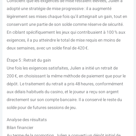
Conscient que les exigences de mise restaient élevées, Julien a
adopté une stratégie de mise progressive : il a augmenté
légèrement ses mises chaque fois qu’il atteignait un gain, tout en
conservant une partie de son solde comme réserve de sécurité.
En ciblant spécifiquement les jeux qui contribuaient à 100 % aux
exigences, il a pu atteindre le total de mise requis en moins de
deux semaines, avec un solde final de 420 €.
Étape 5 : Retrait du gain
Une fois les exigences satisfaites, Julien a initié un retrait de
200 €, en choisissant la même méthode de paiement que pour le
dépôt. Le traitement du retrait a pris 48 heures, conformément
aux délais habituels du casino, et le joueur a reçu son argent
directement sur son compte bancaire. Il a conservé le reste du
solde pour de futures sessions de jeu.
Analyse des résultats
Bilan financier
Au terme de la promotion, Julien a converti un dépôt initial de