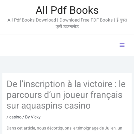
Skip
All Pdf Books
to
content
All Pdf Books Download | Download Free PDF Books | ई-बुक्स
फ्री डाउनलोड
De l’inscription à la victoire : le
parcours d’un joueur français
sur aquaspins casino
/
casino
/ By
Vicky
Dans cet article, nous décortiquons le témoignage de Julien, un