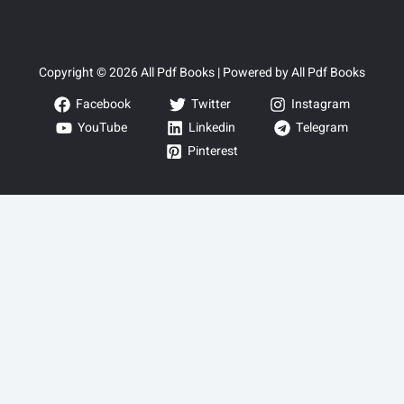
Copyright © 2026 All Pdf Books | Powered by All Pdf Books
Facebook
Twitter
Instagram
YouTube
Linkedin
Telegram
Pinterest