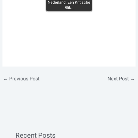
Nederland: Een Kritische
Blik…
←
Previous Post
Next Post
→
Recent Posts