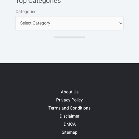
Top Categories
Categories
About Us
Privacy Policy
Terms and Conditions
Disclaimer
DMCA
Sitemap