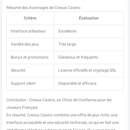
Résumé des Avantages de Cresus Casino
Critère
Évaluation
Interface utilisateur
Excellente
Variété des jeux
Très large
Bonus et promotions
Généreux et fréquents
Sécurité
Licence officielle et cryptage SSL
Support client
Disponible et efficace
Conclusion : Cresus Casino, un Choix de Confiance pour les
Joueurs Français
En résumé, Cresus Casino combine une offre de jeux riche, une
interface accessible et une sécurité renforcée, ce qui en fait une