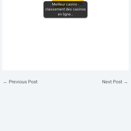
Meilleur casino -
classement des casinos
en ligne…
←
Previous Post
Next Post
→