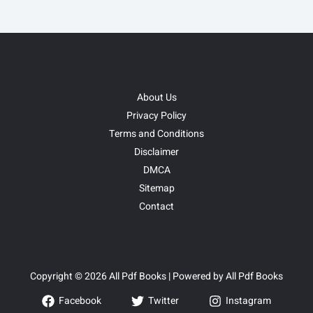
About Us
Privacy Policy
Terms and Conditions
Disclaimer
DMCA
Sitemap
Contact
Copyright © 2026 All Pdf Books | Powered by All Pdf Books
Facebook
Twitter
Instagram