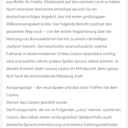
aus Berlin, ihr Hobby‑Glücksspiel auf das nächste Level zu heben.
Nach intensiver Recherche entschied sie sich für ein
deutschsprachiges Angebot, das mit einem großzügigen
Willkommenspaket lockte. Der folgende Bericht zeichnet den
gesamten Weg nach – von der ersten Registrierung über die
Nutzung von Bonusaktionen bis hin zu einem vierstelligen
Jackpot‑Gewinn. Die Geschichte veranschaulicht, welche
Faktoren in einem modernen Online‑Casino besonders wichtig
sind und welche Lehren andere Spieler daraus ziehen können. In
diesem Kontext steht casinia casino im Mittelpunkt, denn genau
dort fand die entscheidende Wendung statt.
Ausgangslage – der neue Spieler und das erste Treffen mit dem
Casino
Warum das Casino gewählt wurde
Die Protagonistin, die wir im Folgenden „Lena“ nennen, suchte ein
Casino, das neben einem umfangreichen Spielportfolio auch
deutsche Sprachunterstützung und sichere Zahlungsmethoden