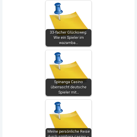
33‑facher Glücksweg:
Wie ein Spieler im
wazamba…
Spinanga Casino
überrascht deutsche
Spieler mit…
Meine persönliche Reise
durch spinbara casino –