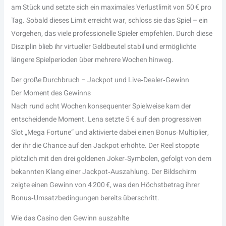
am Stück und setzte sich ein maximales Verlustlimit von 50 € pro
Tag. Sobald dieses Limit erreicht war, schloss sie das Spiel – ein
Vorgehen, das viele professionelle Spieler empfehlen. Durch diese
Disziplin blieb ihr virtueller Geldbeutel stabil und ermöglichte
längere Spielperioden über mehrere Wochen hinweg.
Der große Durchbruch – Jackpot und Live‑Dealer‑Gewinn
Der Moment des Gewinns
Nach rund acht Wochen konsequenter Spielweise kam der
entscheidende Moment. Lena setzte 5 € auf den progressiven
Slot „Mega Fortune“ und aktivierte dabei einen Bonus‑Multiplier,
der ihr die Chance auf den Jackpot erhöhte. Der Reel stoppte
plötzlich mit den drei goldenen Joker‑Symbolen, gefolgt von dem
bekannten Klang einer Jackpot‑Auszahlung. Der Bildschirm
zeigte einen Gewinn von 4 200 €, was den Höchstbetrag ihrer
Bonus‑Umsatzbedingungen bereits überschritt.
Wie das Casino den Gewinn auszahlte