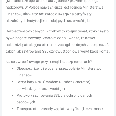
gwarancja, że operator działa zgodnie z prawem i podlega
nadzorowi. W Polsce najważniejsza jest licencja Ministerstwa
Finansów, ale warto też zwrócić uwagę na certyfikaty
niezależnych instytucji kontrolujących uczciwość gier.
Bezpieczeństwo danych i środków to kolejny temat, który często
bywa bagatelizowany. Warto mieć na uwadze, że nawet
najbardziej atrakcyjna oferta nie zastąpi solidnych zabezpieczeń,
takich jak szyfrowanie SSL czy dwustopniowa weryfikacja konta.
Na co zwrócić uwagę przy licencji i zabezpieczeniach?
Obecność licencji wydanej przez polskie Ministerstwo
Finansów
Certyfikaty RNG (Random Number Generator)
potwierdzające uczciwość gier
Protokoły szyfrowania SSL dla ochrony danych
osobowych
Transparentne zasady wypłat i weryfikacji tożsamości