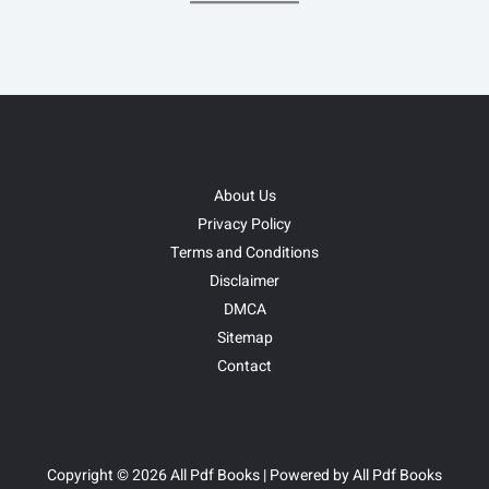
About Us
Privacy Policy
Terms and Conditions
Disclaimer
DMCA
Sitemap
Contact
Copyright © 2026 All Pdf Books | Powered by All Pdf Books