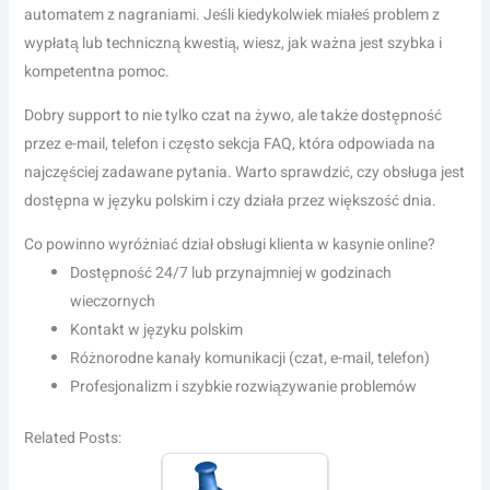
automatem z nagraniami. Jeśli kiedykolwiek miałeś problem z
wypłatą lub techniczną kwestią, wiesz, jak ważna jest szybka i
kompetentna pomoc.
Dobry support to nie tylko czat na żywo, ale także dostępność
przez e-mail, telefon i często sekcja FAQ, która odpowiada na
najczęściej zadawane pytania. Warto sprawdzić, czy obsługa jest
dostępna w języku polskim i czy działa przez większość dnia.
Co powinno wyróżniać dział obsługi klienta w kasynie online?
Dostępność 24/7 lub przynajmniej w godzinach
wieczornych
Kontakt w języku polskim
Różnorodne kanały komunikacji (czat, e-mail, telefon)
Profesjonalizm i szybkie rozwiązywanie problemów
Related Posts: