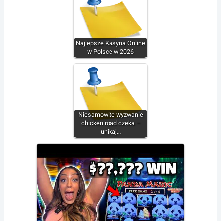
Najlepsze Kasyna Online
w Polsce w 2026
Niesamowite wyzwanie
chicken road czeka –
unikaj…