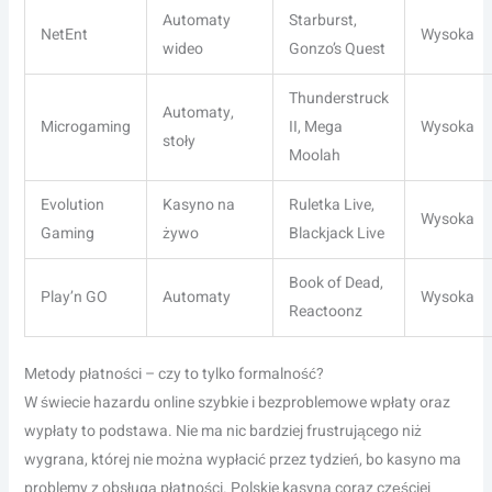
Automaty
Starburst,
NetEnt
Wysoka
wideo
Gonzo’s Quest
Thunderstruck
Automaty,
Microgaming
II, Mega
Wysoka
stoły
Moolah
Evolution
Kasyno na
Ruletka Live,
Wysoka
Gaming
żywo
Blackjack Live
Book of Dead,
Play’n GO
Automaty
Wysoka
Reactoonz
Metody płatności – czy to tylko formalność?
W świecie hazardu online szybkie i bezproblemowe wpłaty oraz
wypłaty to podstawa. Nie ma nic bardziej frustrującego niż
wygrana, której nie można wypłacić przez tydzień, bo kasyno ma
problemy z obsługą płatności. Polskie kasyna coraz częściej