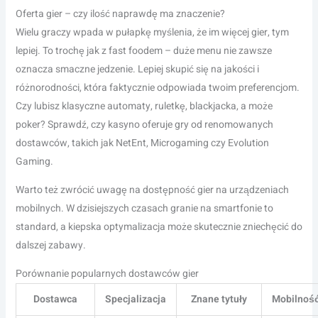
Oferta gier – czy ilość naprawdę ma znaczenie?
Wielu graczy wpada w pułapkę myślenia, że im więcej gier, tym
lepiej. To trochę jak z fast foodem – duże menu nie zawsze
oznacza smaczne jedzenie. Lepiej skupić się na jakości i
różnorodności, która faktycznie odpowiada twoim preferencjom.
Czy lubisz klasyczne automaty, ruletkę, blackjacka, a może
poker? Sprawdź, czy kasyno oferuje gry od renomowanych
dostawców, takich jak NetEnt, Microgaming czy Evolution
Gaming.
Warto też zwrócić uwagę na dostępność gier na urządzeniach
mobilnych. W dzisiejszych czasach granie na smartfonie to
standard, a kiepska optymalizacja może skutecznie zniechęcić do
dalszej zabawy.
Porównanie popularnych dostawców gier
Dostawca
Specjalizacja
Znane tytuły
Mobilnoś