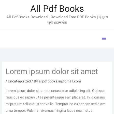
Skip
All Pdf Books
to
content
All Pdf Books Download | Download Free PDF Books | ई-बुक्स
फ्री डाउनलोड
Lorem ipsum dolor sit amet
/
Uncategorized
/ By
allpdfbooks.in@gmail.com
Lorem ipsum dolor sit amet consectetur adipiscing elit. Quisque
faucibus ex sapien vitae pellentesque sem placerat. In id cursus
mi pretium tellus duis convallis. Tempus leo eu aenean sed diam
urna tempor. Pulvinar vivamus fringilla lacus nec metus