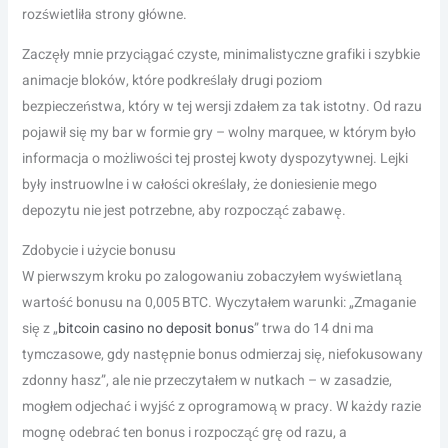
rozświetliła strony główne.
Zaczęły mnie przyciągać czyste, minimalistyczne grafiki i szybkie
animacje bloków, które podkreślały drugi poziom
bezpieczeństwa, który w tej wersji zdałem za tak istotny. Od razu
pojawił się my bar w formie gry – wolny marquee, w którym było
informacja o możliwości tej prostej kwoty dyspozytywnej. Lejki
były instruowlne i w całości określały, że doniesienie mego
depozytu nie jest potrzebne, aby rozpocząć zabawę.
Zdobycie i użycie bonusu
W pierwszym kroku po zalogowaniu zobaczyłem wyświetlaną
wartość bonusu na 0,005 BTC. Wyczytałem warunki: „Zmaganie
się z „
bitcoin casino no deposit bonus
” trwa do 14 dni ma
tymczasowe, gdy następnie bonus odmierzaj się, niefokusowany
zdonny hasz”, ale nie przeczytałem w nutkach – w zasadzie,
mogłem odjechać i wyjść z oprogramową w pracy. W każdy razie
mognę odebrać ten bonus i rozpocząć grę od razu, a