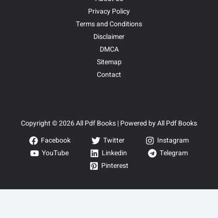
Privacy Policy
Terms and Conditions
Disclaimer
DMCA
Sitemap
Contact
Copyright © 2026 All Pdf Books | Powered by All Pdf Books
Facebook
Twitter
Instagram
YouTube
Linkedin
Telegram
Pinterest