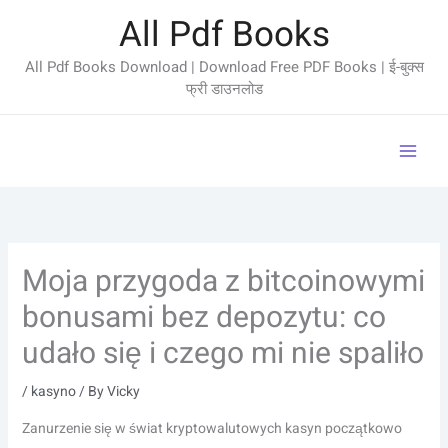
Skip
All Pdf Books
to
content
All Pdf Books Download | Download Free PDF Books | ई-बुक्स
फ्री डाउनलोड
Moja przygoda z bitcoinowymi
bonusami bez depozytu: co
udało się i czego mi nie spaliło
/
kasyno
/ By
Vicky
Zanurzenie się w świat kryptowalutowych kasyn początkowo