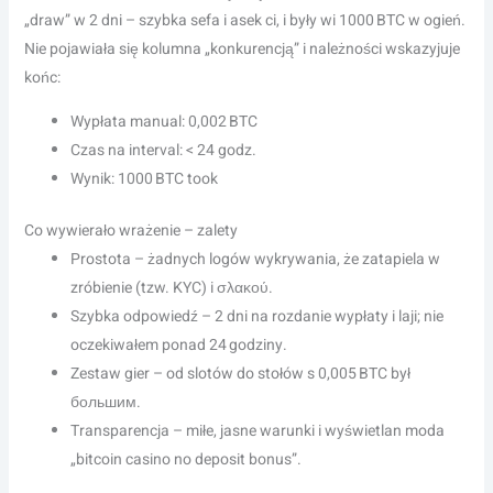
„draw” w 2 dni – szybka sefa i asek ci, i były wi 1000 BTC w ogień.
Nie pojawiała się kolumna „konkurencją” i należności wskazyjuje
końc:
Wypłata manual: 0,002 BTC
Czas na interval: < 24 godz.
Wynik: 1000 BTC took
Co wywierało wrażenie – zalety
Prostota – żadnych logów wykrywania, że zatapiela w
zróbienie (tzw. KYC) i σλακού.
Szybka odpowiedź – 2 dni na rozdanie wypłaty i laji; nie
oczekiwałem ponad 24 godziny.
Zestaw gier – od slotów do stołów s 0,005 BTC był
большим.
Transparencja – miłe, jasne warunki i wyświetlan moda
„bitcoin casino no deposit bonus”.