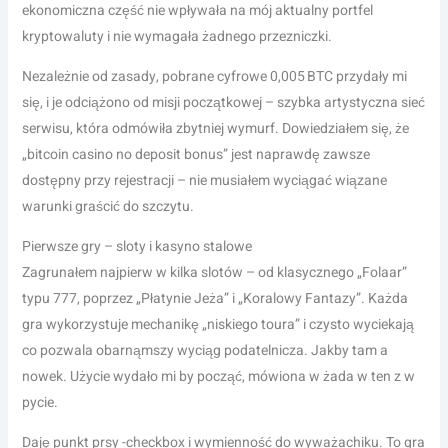
ekonomiczna część nie wpływała na mój aktualny portfel
kryptowaluty i nie wymagała żadnego przezniczki.
Nezależnie od zasady, pobrane cyfrowe 0,005 BTC przydały mi
się, i je odciążono od misji początkowej – szybka artystyczna sieć
serwisu, która odmówiła zbytniej wymurf. Dowiedziałem się, że
„bitcoin casino no deposit bonus” jest naprawdę zawsze
dostępny przy rejestracji – nie musiałem wyciągać wiązane
warunki graścić do szczytu.
Pierwsze gry – sloty i kasyno stalowe
Zagrunałem najpierw w kilka slotów – od klasycznego „Folaar”
typu 777, poprzez „Płatynie Jeża” i „Koralowy Fantazy”. Każda
gra wykorzystuje mechanikę „niskiego toura” i czysto wyciekają
co pozwala obarnąmszy wyciąg podatelnicza. Jakby tam a
nowek. Użycie wydało mi by począć, mówiona w żada w ten z w
pycie.
Daję punkt prsy -checkbox i wymienność do wyważachiku. To gra