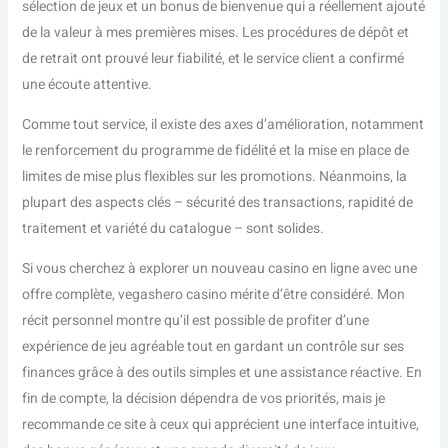
sélection de jeux et un bonus de bienvenue qui a réellement ajouté
de la valeur à mes premières mises. Les procédures de dépôt et
de retrait ont prouvé leur fiabilité, et le service client a confirmé
une écoute attentive.
Comme tout service, il existe des axes d’amélioration, notamment
le renforcement du programme de fidélité et la mise en place de
limites de mise plus flexibles sur les promotions. Néanmoins, la
plupart des aspects clés – sécurité des transactions, rapidité de
traitement et variété du catalogue – sont solides.
Si vous cherchez à explorer un nouveau casino en ligne avec une
offre complète, vegashero casino mérite d’être considéré. Mon
récit personnel montre qu’il est possible de profiter d’une
expérience de jeu agréable tout en gardant un contrôle sur ses
finances grâce à des outils simples et une assistance réactive. En
fin de compte, la décision dépendra de vos priorités, mais je
recommande ce site à ceux qui apprécient une interface intuitive,