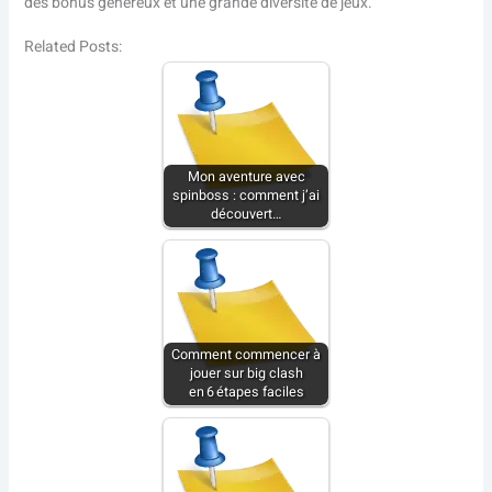
des bonus généreux et une grande diversité de jeux.
Related Posts:
Mon aventure avec
spinboss : comment j’ai
découvert…
Comment commencer à
jouer sur big clash
en 6 étapes faciles