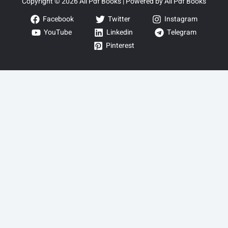
Copyright © 2026 All Pdf Books | Powered by All Pdf Books
Facebook
Twitter
Instagram
YouTube
Linkedin
Telegram
Pinterest