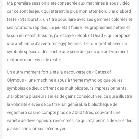
Ma première session a été consacrée aux machines à sous vidéo,
car ce sont les jeux qui attirent le plus mon attention. J’ai d’abord
testé « Starburst », un titre populaire avec ses gemmes colorées et
ses rotations rapides. Le jeu était fluide, les graphismes nettes et
le son immersif. Ensuite, j’ai essayé « Book of Dead », qui propose
une ambiance d’aventures égyptiennes. Le tour gratuit avec un
symbole spécial a déclenché une série de gains qui ont vraiment
renforcé mon envie de rester.
Un autre moment fort a été la découverte de « Gates of
Olympus », une machine à sous à thème mythologique où les
symboles de dieux offrent des multiplicateurs impressionnants.
J’ai obtenu plusieurs séries de gains consécutives, ce qui a illustré
la volatilité élevée de ce titre. En général, la bibliothèque de
vegashero casino compte plus de 2 000 titres, couvrant une
variété de développeurs renommés, ce qui m’a permis de varier les
plaisirs sans jamais m’ennuyer.