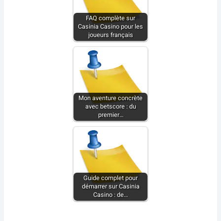
FAQ complète sur
Casinia Casino pour les
joueurs français
Mon aventure concrète
avec betscore : du
premier…
Guide complet pour
démarrer sur Casinia
Casino : de…