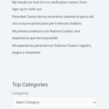
My hands‑on trial of a no verification casino: from
sign‑up to cash‑out
Pawnbet Casino lancia innovativo sistema di gioco dal
vivo e nuove promozioni per il mercato italiano
Mi primera aventura con Rabona Casino: una
experiencia que me sorprendió
Mi experiencia personal con Rabona Casino: registro,
juegos y sorpresas
Top Categories
Categories