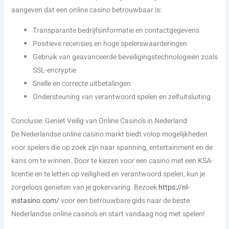
aangeven dat een online casino betrouwbaar is:
Transparante bedrijfsinformatie en contactgegevens
Positieve recensies en hoge spelerswaarderingen
Gebruik van geavanceerde beveiligingstechnologieën zoals
SSL-encryptie
Snelle en correcte uitbetalingen
Ondersteuning van verantwoord spelen en zelfuitsluiting
Conclusie: Geniet Veilig van Online Casino’s in Nederland
De Nederlandse online casino markt biedt volop mogelijkheden
voor spelers die op zoek zijn naar spanning, entertainment en de
kans om te winnen. Door te kiezen voor een casino met een KSA-
licentie en te letten op veiligheid en verantwoord spelen, kun je
zorgeloos genieten van je gokervaring. Bezoek
https://nl-
instasino.com/
voor een betrouwbare gids naar de beste
Nederlandse online casino’s en start vandaag nog met spelen!