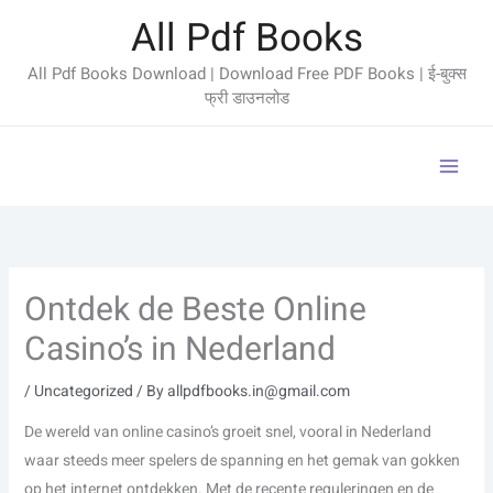
Skip
All Pdf Books
to
content
All Pdf Books Download | Download Free PDF Books | ई-बुक्स
फ्री डाउनलोड
Ontdek de Beste Online
Casino’s in Nederland
/
Uncategorized
/ By
allpdfbooks.in@gmail.com
De wereld van online casino’s groeit snel, vooral in Nederland
waar steeds meer spelers de spanning en het gemak van gokken
op het internet ontdekken. Met de recente reguleringen en de