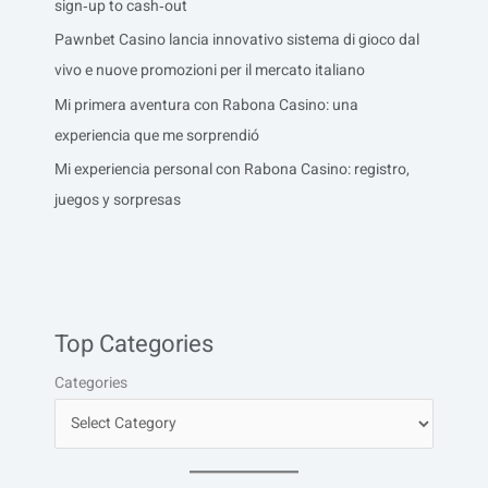
sign‑up to cash‑out
Pawnbet Casino lancia innovativo sistema di gioco dal
vivo e nuove promozioni per il mercato italiano
Mi primera aventura con Rabona Casino: una
experiencia que me sorprendió
Mi experiencia personal con Rabona Casino: registro,
juegos y sorpresas
Top Categories
Categories