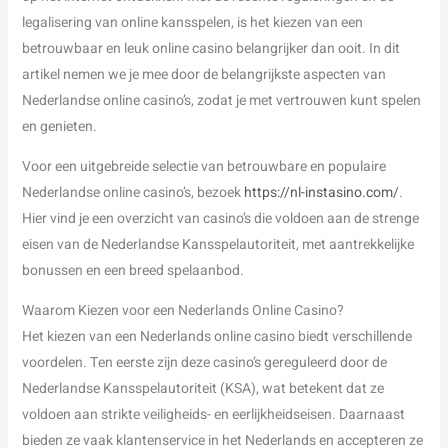
legalisering van online kansspelen, is het kiezen van een
betrouwbaar en leuk online casino belangrijker dan ooit. In dit
artikel nemen we je mee door de belangrijkste aspecten van
Nederlandse online casino’s, zodat je met vertrouwen kunt spelen
en genieten.
Voor een uitgebreide selectie van betrouwbare en populaire
Nederlandse online casino’s, bezoek
https://nl-instasino.com/
.
Hier vind je een overzicht van casino’s die voldoen aan de strenge
eisen van de Nederlandse Kansspelautoriteit, met aantrekkelijke
bonussen en een breed spelaanbod.
Waarom Kiezen voor een Nederlands Online Casino?
Het kiezen van een Nederlands online casino biedt verschillende
voordelen. Ten eerste zijn deze casino’s gereguleerd door de
Nederlandse Kansspelautoriteit (KSA), wat betekent dat ze
voldoen aan strikte veiligheids- en eerlijkheidseisen. Daarnaast
bieden ze vaak klantenservice in het Nederlands en accepteren ze