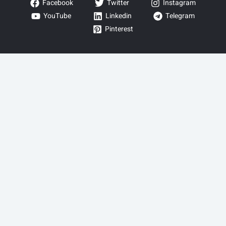
Facebook
Twitter
Instagram
YouTube
Linkedin
Telegram
Pinterest