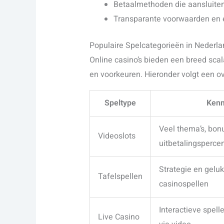
Betaalmethoden die aansluiten
Transparante voorwaarden en e
Populaire Spelcategorieën in Nederla
Online casino’s bieden een breed scal
en voorkeuren. Hieronder volgt een o
Speltype
Ken
Veel thema’s, bon
Videoslots
uitbetalingsperce
Strategie en geluk
Tafelspellen
casinospellen
Interactieve spell
Live Casino