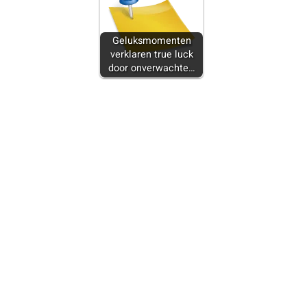
Geluksmomenten
verklaren true luck
door onverwachte…