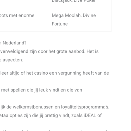
Blackjack, Live Poker
kpots met enorme
Mega Moolah, Divine
Fortune
in Nederland?
overweldigend zijn door het grote aanbod. Het is
e aspecten:
leer altijd of het casino een vergunning heeft van de
et spellen die jij leuk vindt en die van
.
ijk de welkomstbonussen en loyaliteitsprogramma’s.
alopties zijn die jij prettig vindt, zoals iDEAL of