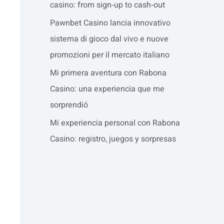
casino: from sign‑up to cash‑out
Pawnbet Casino lancia innovativo
sistema di gioco dal vivo e nuove
promozioni per il mercato italiano
Mi primera aventura con Rabona
Casino: una experiencia que me
sorprendió
Mi experiencia personal con Rabona
Casino: registro, juegos y sorpresas