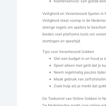
Klantenservice: Een goede ber
Veiligheid en Verantwoord Spelen in 
Veiligheid staat voorop in de Nederl
strenge regels om spelers te besche
bieden veel platforms tools om verant
stortingen en speeltijd.
Tips voor Verantwoord Gokken
Stel een budget in en houd je 
Speel alleen met geld dat je k
Neem regelmatig pauzes tijden
Maak gebruik van zelfuitsluiti
Zoek hulp als je merkt dat go
De Toekomst van Online Gokken in N
De Nederlandse markt voor online gokke