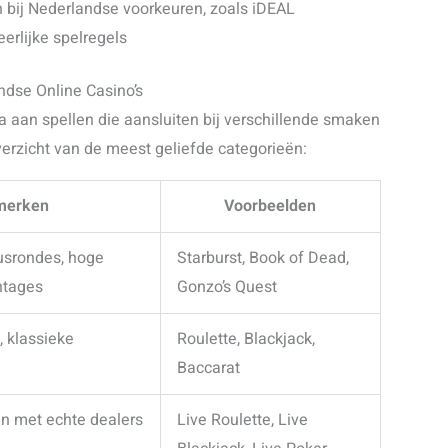
 bij Nederlandse voorkeuren, zoals iDEAL
erlijke spelregels
ndse Online Casino’s
a aan spellen die aansluiten bij verschillende smaken
verzicht van de meest geliefde categorieën:
merken
Voorbeelden
usrondes, hoge
Starburst, Book of Dead,
ntages
Gonzo’s Quest
, klassieke
Roulette, Blackjack,
Baccarat
en met echte dealers
Live Roulette, Live