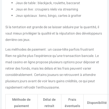
Jeux de table : blackjack, roulette, baccarat
Jeux en live : croupiers réels via streaming
Jeux spéciaux : keno, bingo, cartes à gratter
Si la tentation est grande de se laisser séduire par la quantité, il
vaut mieux privilégier la qualité et la réputation des développeurs
derrière ces jeux.
Les méthodes de paiement : un casse-tête parfois frustrant
Rien ne gâche plus l’expérience qu’une transaction bancale. Le
mad casino en ligne propose plusieurs options pour déposer et
retirer des fonds, mais les délais et les frais peuvent varier
considérablement. Certains joueurs se retrouvent à attendre
plusieurs jours avant de voir leurs gains crédités, ce qui peut
rapidement refroidir l’enthousiasme.
Méthode de
Délai de
Frais
Disponibilité
paiement
retrait
éventuels