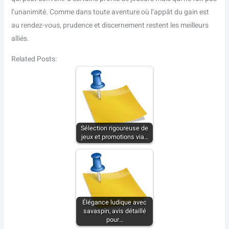
l’unanimité. Comme dans toute aventure où l’appât du gain est
au rendez-vous, prudence et discernement restent les meilleurs
alliés.
Related Posts:
Sélection rigoureuse de
jeux et promotions via…
Élégance ludique avec
savaspin, avis détaillé
pour…