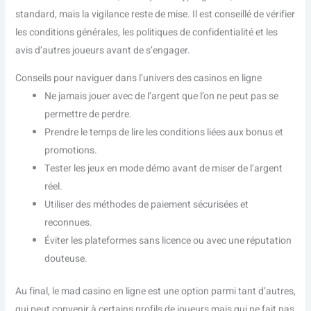
standard, mais la vigilance reste de mise. Il est conseillé de vérifier
les conditions générales, les politiques de confidentialité et les
avis d’autres joueurs avant de s’engager.
Conseils pour naviguer dans l’univers des casinos en ligne
Ne jamais jouer avec de l’argent que l’on ne peut pas se
permettre de perdre.
Prendre le temps de lire les conditions liées aux bonus et
promotions.
Tester les jeux en mode démo avant de miser de l’argent
réel.
Utiliser des méthodes de paiement sécurisées et
reconnues.
Éviter les plateformes sans licence ou avec une réputation
douteuse.
Au final, le mad casino en ligne est une option parmi tant d’autres,
qui peut convenir à certains profils de joueurs mais qui ne fait pas