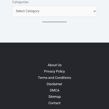
Categories
About Us
Privacy Policy
Terms and Conditions
Disclaimer
DMCA
Sitemap
Contact