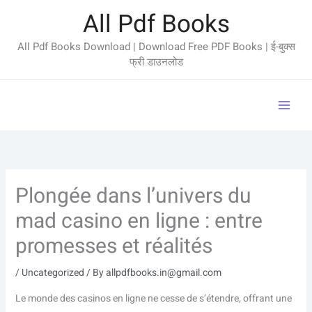
Skip
All Pdf Books
to
content
All Pdf Books Download | Download Free PDF Books | ई-बुक्स
फ्री डाउनलोड
Plongée dans l’univers du
mad casino en ligne : entre
promesses et réalités
/
Uncategorized
/ By
allpdfbooks.in@gmail.com
Le monde des casinos en ligne ne cesse de s’étendre, offrant une