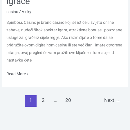
igrače
pitanja
casino
/
Vicky
i
detaljni
Spinboss Casino je brand casino koji se ističe u svijetu online
odgovori
zabave, nudeći širok spektar igara, atraktivne bonuse i pouzdane
za
usluge za igrače iz cijele regije. Ako razmišljate o tome da se
igrače
pridružite ovom digitalnom casinu ili ste već član i imate otvorena
pitanja, ovaj pregled će vam pružiti sve ključne informacije. U
nastavku ćete
Read More »
1
2
…
20
Next
→