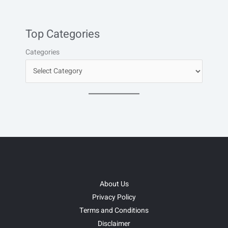
Top Categories
Categories
About Us
Privacy Policy
Terms and Conditions
Disclaimer