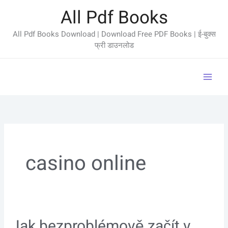
Skip
All Pdf Books
to
content
All Pdf Books Download | Download Free PDF Books | ई-बुक्स
फ्री डाउनलोड
casino online
Jak bezproblémově začít v
Jak