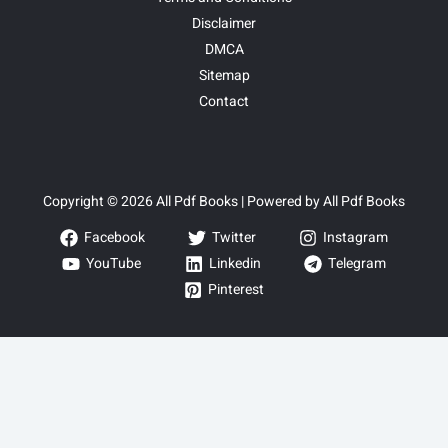
Disclaimer
DMCA
Sitemap
Contact
Copyright © 2026 All Pdf Books | Powered by All Pdf Books
Facebook
Twitter
Instagram
YouTube
Linkedin
Telegram
Pinterest