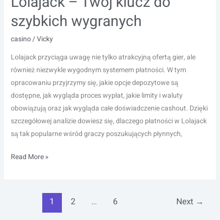
Lolajack – Twój klucz do
błyskawicznych
szybkich wygranych
płatności
z
casino
/
Vicky
Lolajack
Lolajack przyciąga uwagę nie tylko atrakcyjną ofertą gier, ale
–
również niezwykle wygodnym systemem płatności. W tym
Twój
opracowaniu przyjrzymy się, jakie opcje depozytowe są
klucz
dostępne, jak wygląda proces wypłat, jakie limity i waluty
do
obowiązują oraz jak wygląda całe doświadczenie cashout. Dzięki
szybkich
szczegółowej analizie dowiesz się, dlaczego płatności w Lolajack
wygranych
są tak popularne wśród graczy poszukujących płynnych,
Read More »
1
2
…
6
Next
→