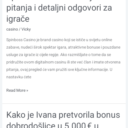
Casino
pitanja i detaljni odgovori za
–
igrače
Najčešća
pitanja
casino
/
Vicky
i
detaljni
Spinboss Casino je brand casino koji se ističe u svijetu online
odgovori
zabave, nudeći širok spektar igara, atraktivne bonuse i pouzdane
za
usluge za igrače iz cijele regije. Ako razmišljate o tome da se
igrače
pridružite ovom digitalnom casinu ili ste već član i imate otvorena
pitanja, ovaj pregled će vam pružiti sve ključne informacije. U
nastavku ćete
Read More »
Kako je Ivana pretvorila bonus
Kako
je
dobrodošlice u 5.000 € u
Ivana