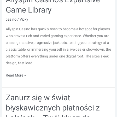
Wins:
Game Library
Uncover
Allyspin
casino
/
Vicky
Casino’s
Expansive
Allyspin Casino has quickly risen to become a hotspot for players
Game
who crave a rich and varied gaming experience. Whether you are
Library
chasing massive progressive jackpots, testing your strategy at a
classic table, or immersing yourself in a live dealer showdown, the
platform offers everything under one digital roof. The site’s sleek
design, fast load
Read More »
Zanurz się w świat
Zanurz
się
błyskawicznych płatności z
w
świat