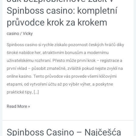
bezproblémově
Spinboss casino: kompletní
začít
průvodce krok za krokem
v
Spinboss
casino
/
Vicky
casino:
kompletní
Spinboss casino si rychle získalo pozornost českých hráčů díky
průvodce
široké nabídce her, atraktivním bonusům a modernímu
krok
uživatelskému rozhraní. Přesto může první krok – registrace a
za
první vklad – působit zmatečně, zvláště pokud nejste zvyklí na
krokem
online kasino. Tento průvodce vás provede všemi klíčovými
etapami, od vytvoření účtu až po výběr výher, a poskytne
praktické tipy, […]
Read More »
Spinboss Casino – Najčešća
Spinboss