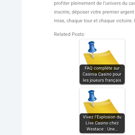
profiter pleinement de l’univers du ca
inscrire, déposer votre premier arge
mise, chaque tour et chaque victoire
Related Posts:
FAQ complète sur
Casinia Casino pour
les joueurs français
Vivez l'Explosion du
Live Casino chez
Westace : Une…