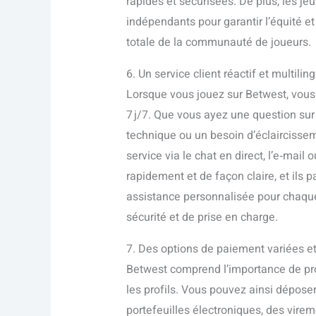
rapides et sécurisées. De plus, les je
indépendants pour garantir l’équité et
totale de la communauté de joueurs.
6. Un service client réactif et multilin
Lorsque vous jouez sur Betwest, vous 
7 j/7. Que vous ayez une question sur
technique ou un besoin d’éclaircisse
service via le chat en direct, l’e‑mai
rapidement et de façon claire, et ils 
assistance personnalisée pour chaque 
sécurité et de prise en charge.
7. Des options de paiement variées et
Betwest comprend l’importance de p
les profils. Vous pouvez ainsi déposer
portefeuilles électroniques, des vire