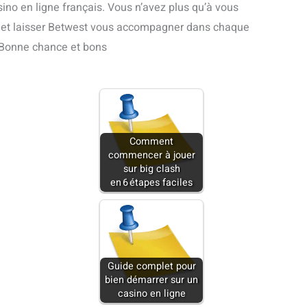
sino en ligne français. Vous n’avez plus qu’à vous
nt et laisser Betwest vous accompagner dans chaque
. Bonne chance et bons
Comment
commencer à jouer
sur big clash
en 6 étapes faciles
Guide complet pour
bien démarrer sur un
casino en ligne