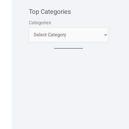
Top Categories
Categories