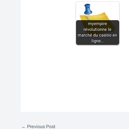
myempire
révolutionne le
marché du casino en
ligne…
←
Previous Post