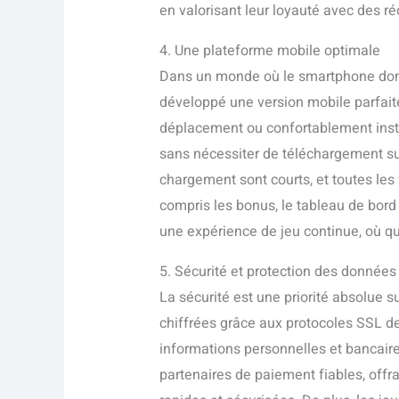
en valorisant leur loyauté avec des r
4. Une plateforme mobile optimale
Dans un monde où le smartphone dom
développé une version mobile parfait
déplacement ou confortablement install
sans nécessiter de téléchargement sup
chargement sont courts, et toutes les 
compris les bonus, le tableau de bord 
une expérience de jeu continue, où q
5. Sécurité et protection des données
La sécurité est une priorité absolue s
chiffrées grâce aux protocoles SSL de
informations personnelles et bancaires
partenaires de paiement fiables, offran