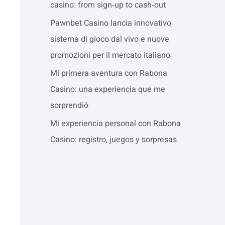
casino: from sign‑up to cash‑out
Pawnbet Casino lancia innovativo
sistema di gioco dal vivo e nuove
promozioni per il mercato italiano
Mi primera aventura con Rabona
Casino: una experiencia que me
sorprendió
Mi experiencia personal con Rabona
Casino: registro, juegos y sorpresas