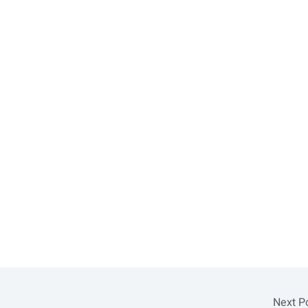
Next P