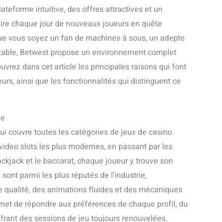
teforme intuitive, des offres attractives et un
attire chaque jour de nouveaux joueurs en quête
ue vous soyez un fan de machines à sous, un adepte
 table, Betwest propose un environnement complet
uvrez dans cet article les principales raisons qui font
urs, ainsi que les fonctionnalités qui distinguent ce
ée
i couvre toutes les catégories de jeux de casino.
ideo slots les plus modernes, en passant par les
ackjack et le baccarat, chaque joueur y trouve son
sont parmi les plus réputés de l’industrie,
 qualité, des animations fluides et des mécaniques
rmet de répondre aux préférences de chaque profil, du
offrant des sessions de jeu toujours renouvelées.