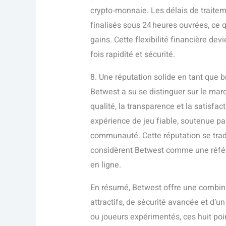
crypto‑monnaie. Les délais de traitem
finalisés sous 24 heures ouvrées, ce 
gains. Cette flexibilité financière de
fois rapidité et sécurité.
8. Une réputation solide en tant que 
Betwest a su se distinguer sur le ma
qualité, la transparence et la satisfac
expérience de jeu fiable, soutenue par
communauté. Cette réputation se tradu
considèrent Betwest comme une référ
en ligne.
En résumé, Betwest offre une combina
attractifs, de sécurité avancée et d’u
ou joueurs expérimentés, ces huit poin