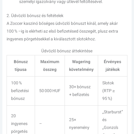
személyi igazolvány vagy útlevél feltöltésével.
2. Üdvözlő bónusz és feltételek
A Zoccer kaszinó bőséges üdvözlő bónuszt kínál, amely akár
100 % –ig is elérheti az első befizetésed összegét, plusz extra
ingyenes pörgetésekkel a kiválasztott slotokhoz.
Üdvözlő bónusz áttekintése
Bónusz
Maximum
Wagering
Érvényes
típusa
összeg
követelmény
játékok
100 %
Slotok
30× bónusz
befizetési
50 000 HUF
(RTP ≥
+ befizetés
bónusz
95 %)
„Starburst”
20
25×
és
ingyenes
–
nyeremény
„Gonzo’s
pörgetés