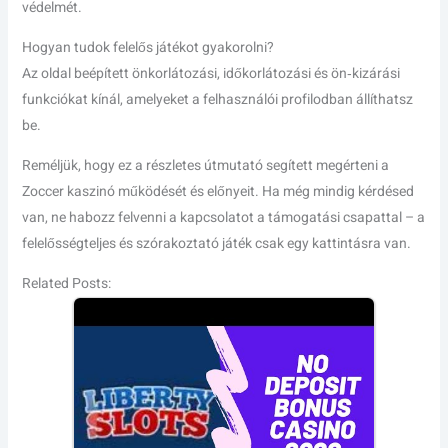
védelmét.
Hogyan tudok felelős játékot gyakorolni?
Az oldal beépített önkorlátozási, időkorlátozási és ön‑kizárási
funkciókat kínál, amelyeket a felhasználói profilodban állíthatsz
be.
Reméljük, hogy ez a részletes útmutató segített megérteni a
Zoccer kaszinó működését és előnyeit. Ha még mindig kérdésed
van, ne habozz felvenni a kapcsolatot a támogatási csapattal – a
felelősségteljes és szórakoztató játék csak egy kattintásra van.
Related Posts: