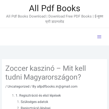
Skip
All Pdf Books
to
content
All Pdf Books Download | Download Free PDF Books | ई-बुक्स
फ्री डाउनलोड
Zoccer kaszinó – Mit kell
tudni Magyarországon?
/
Uncategorized
/ By
allpdfbooks.in@gmail.com
1. Regisztráció és első lépések
Szükséges adatok
Regisztráció lépései