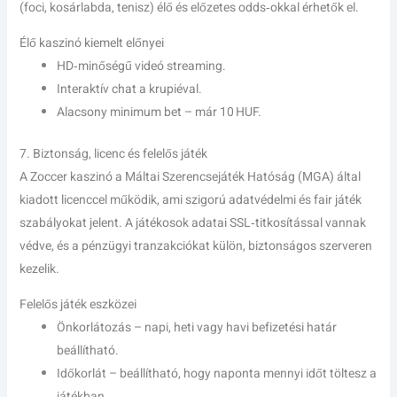
(foci, kosárlabda, tenisz) élő és előzetes odds‑okkal érhetők el.
Élő kaszinó kiemelt előnyei
HD‑minőségű videó streaming.
Interaktív chat a krupiéval.
Alacsony minimum bet – már 10 HUF.
7. Biztonság, licenc és felelős játék
A Zoccer kaszinó a Máltai Szerencsejáték Hatóság (MGA) által
kiadott licenccel működik, ami szigorú adatvédelmi és fair játék
szabályokat jelent. A játékosok adatai SSL‑titkosítással vannak
védve, és a pénzügyi tranzakciókat külön, biztonságos szerveren
kezelik.
Felelős játék eszközei
Önkorlátozás – napi, heti vagy havi befizetési határ
beállítható.
Időkorlát – beállítható, hogy naponta mennyi időt töltesz a
játékban.