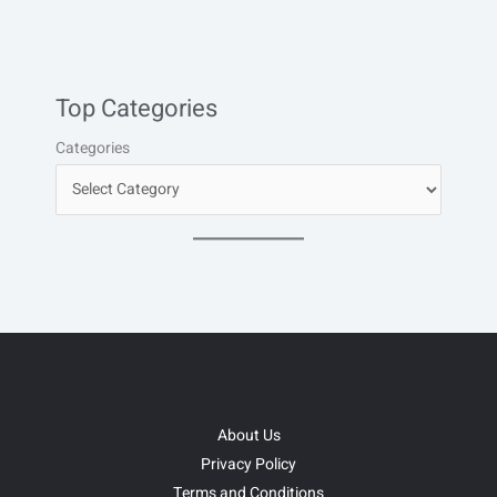
Top Categories
Categories
About Us
Privacy Policy
Terms and Conditions