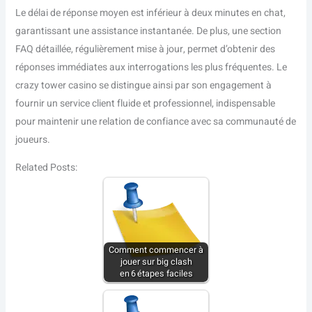
Le délai de réponse moyen est inférieur à deux minutes en chat,
garantissant une assistance instantanée. De plus, une section
FAQ détaillée, régulièrement mise à jour, permet d’obtenir des
réponses immédiates aux interrogations les plus fréquentes. Le
crazy tower casino se distingue ainsi par son engagement à
fournir un service client fluide et professionnel, indispensable
pour maintenir une relation de confiance avec sa communauté de
joueurs.
Related Posts:
Comment commencer à
jouer sur big clash
en 6 étapes faciles