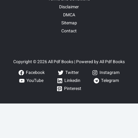
Disclaimer
DMCA
Sitemap
Contact
Copyright © 2026 All Pdf Books | Powered by All Pdf Books
Facebook
Twitter
Instagram
YouTube
Linkedin
Telegram
Pinterest