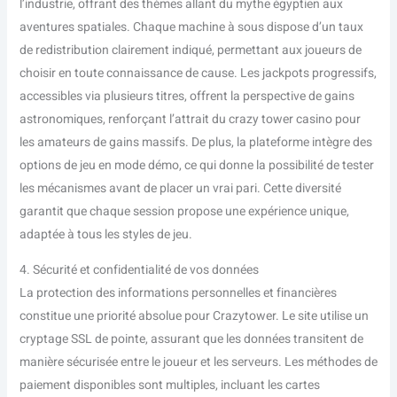
l’industrie, offrant des thèmes allant du mythe égyptien aux
aventures spatiales. Chaque machine à sous dispose d’un taux
de redistribution clairement indiqué, permettant aux joueurs de
choisir en toute connaissance de cause. Les jackpots progressifs,
accessibles via plusieurs titres, offrent la perspective de gains
astronomiques, renforçant l’attrait du crazy tower casino pour
les amateurs de gains massifs. De plus, la plateforme intègre des
options de jeu en mode démo, ce qui donne la possibilité de tester
les mécanismes avant de placer un vrai pari. Cette diversité
garantit que chaque session propose une expérience unique,
adaptée à tous les styles de jeu.
4. Sécurité et confidentialité de vos données
La protection des informations personnelles et financières
constitue une priorité absolue pour Crazytower. Le site utilise un
cryptage SSL de pointe, assurant que les données transitent de
manière sécurisée entre le joueur et les serveurs. Les méthodes de
paiement disponibles sont multiples, incluant les cartes