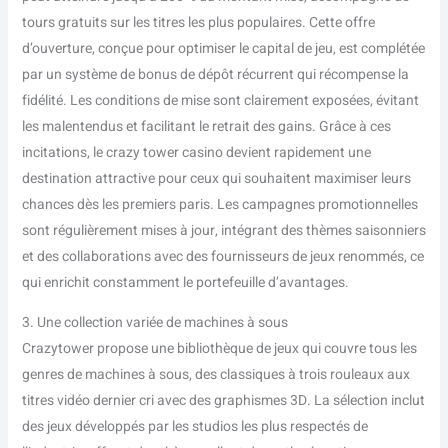
tours gratuits sur les titres les plus populaires. Cette offre
d’ouverture, conçue pour optimiser le capital de jeu, est complétée
par un système de bonus de dépôt récurrent qui récompense la
fidélité. Les conditions de mise sont clairement exposées, évitant
les malentendus et facilitant le retrait des gains. Grâce à ces
incitations, le crazy tower casino devient rapidement une
destination attractive pour ceux qui souhaitent maximiser leurs
chances dès les premiers paris. Les campagnes promotionnelles
sont régulièrement mises à jour, intégrant des thèmes saisonniers
et des collaborations avec des fournisseurs de jeux renommés, ce
qui enrichit constamment le portefeuille d’avantages.
3. Une collection variée de machines à sous
Crazytower propose une bibliothèque de jeux qui couvre tous les
genres de machines à sous, des classiques à trois rouleaux aux
titres vidéo dernier cri avec des graphismes 3D. La sélection inclut
des jeux développés par les studios les plus respectés de