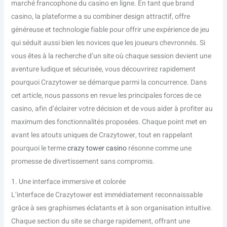
marché francophone du casino en ligne. En tant que brand
casino, la plateforme a su combiner design attractif, offre
généreuse et technologie fiable pour offrir une expérience de jeu
qui séduit aussi bien les novices que les joueurs chevronnés. Si
vous êtes à la recherche d’un site où chaque session devient une
aventure ludique et sécurisée, vous découvrirez rapidement
pourquoi Crazytower se démarque parmi la concurrence. Dans
cet article, nous passons en revue les principales forces de ce
casino, afin d’éclairer votre décision et de vous aider à profiter au
maximum des fonctionnalités proposées. Chaque point met en
avant les atouts uniques de Crazytower, tout en rappelant
pourquoi le terme
crazy tower casino
résonne comme une
promesse de divertissement sans compromis.
1. Une interface immersive et colorée
L’interface de Crazytower est immédiatement reconnaissable
grâce à ses graphismes éclatants et à son organisation intuitive.
Chaque section du site se charge rapidement, offrant une