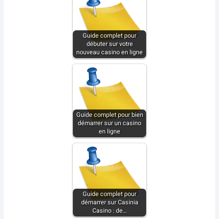
Guide complet pour
débuter sur votre
nouveau casino en ligne
Guide complet pour bien
démarrer sur un casino
en ligne
Guide complet pour
démarrer sur Casinia
Casino : de…