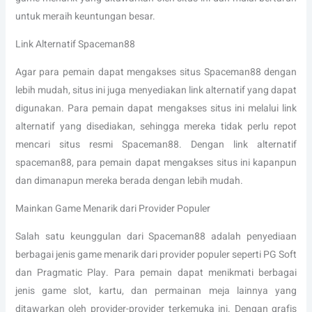
untuk meraih keuntungan besar.
Link Alternatif Spaceman88
Agar para pemain dapat mengakses situs Spaceman88 dengan
lebih mudah, situs ini juga menyediakan link alternatif yang dapat
digunakan. Para pemain dapat mengakses situs ini melalui link
alternatif yang disediakan, sehingga mereka tidak perlu repot
mencari situs resmi Spaceman88. Dengan link alternatif
spaceman88, para pemain dapat mengakses situs ini kapanpun
dan dimanapun mereka berada dengan lebih mudah.
Mainkan Game Menarik dari Provider Populer
Salah satu keunggulan dari Spaceman88 adalah penyediaan
berbagai jenis game menarik dari provider populer seperti PG Soft
dan Pragmatic Play. Para pemain dapat menikmati berbagai
jenis game slot, kartu, dan permainan meja lainnya yang
ditawarkan oleh provider-provider terkemuka ini. Dengan grafis