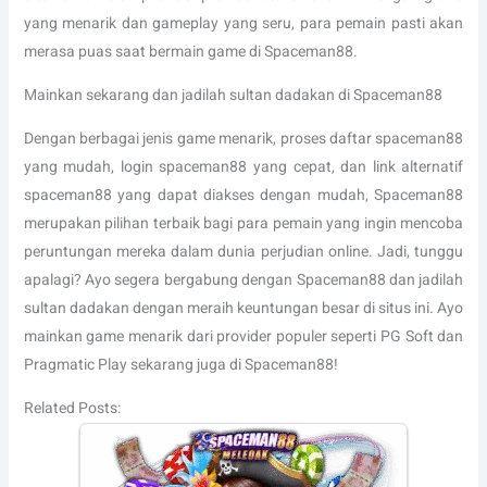
yang menarik dan gameplay yang seru, para pemain pasti akan
merasa puas saat bermain game di Spaceman88.
Mainkan sekarang dan jadilah sultan dadakan di Spaceman88
Dengan berbagai jenis game menarik, proses daftar spaceman88
yang mudah, login spaceman88 yang cepat, dan link alternatif
spaceman88 yang dapat diakses dengan mudah, Spaceman88
merupakan pilihan terbaik bagi para pemain yang ingin mencoba
peruntungan mereka dalam dunia perjudian online. Jadi, tunggu
apalagi? Ayo segera bergabung dengan Spaceman88 dan jadilah
sultan dadakan dengan meraih keuntungan besar di situs ini. Ayo
mainkan game menarik dari provider populer seperti PG Soft dan
Pragmatic Play sekarang juga di Spaceman88!
Related Posts: