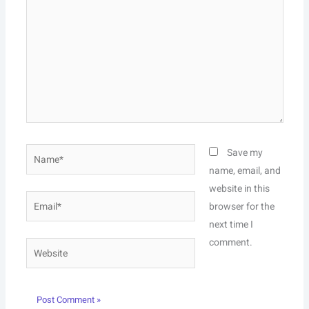
Name*
Save my
name, email, and
website in this
Email*
browser for the
next time I
comment.
Website