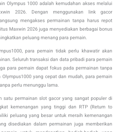
ain Olympus 1000 adalah kemudahan akses melalui
 Maxwin 2026. Dengan menggunakan link gacor
langsung mengakses permainan tanpa harus repot
, situs Maxwin 2026 juga menyediakan berbagai bonus
ningkatkan peluang menang para pemain.
mpus1000, para pemain tidak perlu khawatir akan
an. Seluruh transaksi dan data pribadi para pemain
ngga para pemain dapat fokus pada permainan tanpa
in Olympus1000 yang cepat dan mudah, para pemain
tanpa perlu menunggu lama.
 satu permainan slot gacor yang sangat populer di
gkat kemenangan yang tinggi dan RTP (Return to
miliki peluang yang besar untuk meraih kemenangan
us yang disediakan dalam permainan juga memberikan