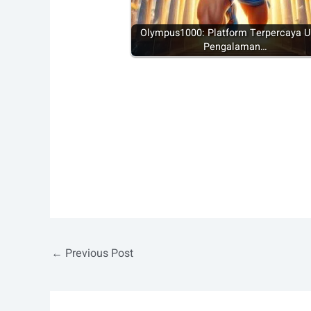
Olympus1000: Platform Terpercaya U
Pengalaman…
←
Previous Post