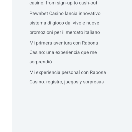
casino: from sign‑up to cash‑out
Pawnbet Casino lancia innovativo
sistema di gioco dal vivo e nuove
promozioni per il mercato italiano
Mi primera aventura con Rabona
Casino: una experiencia que me
sorprendió
Mi experiencia personal con Rabona
Casino: registro, juegos y sorpresas