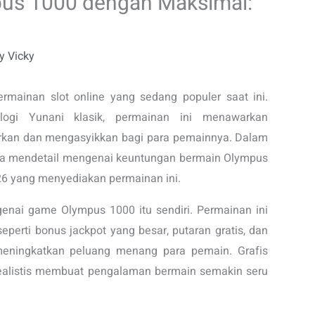
us 1000 dengan Maksimal:
By
Vicky
rmainan slot online yang sedang populer saat ini.
gi Yunani klasik, permainan ini menawarkan
kan dan mengasyikkan bagi para pemainnya. Dalam
cara mendetail mengenai keuntungan bermain Olympus
6 yang menyediakan permainan ini.
enai game Olympus 1000 itu sendiri. Permainan ini
perti bonus jackpot yang besar, putaran gratis, dan
meningkatkan peluang menang para pemain. Grafis
realistis membuat pengalaman bermain semakin seru