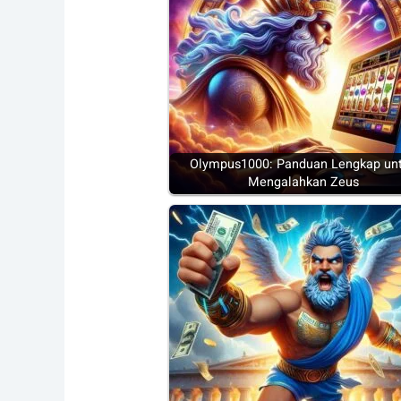
Olympus1000: Panduan Lengkap un
Mengalahkan Zeus