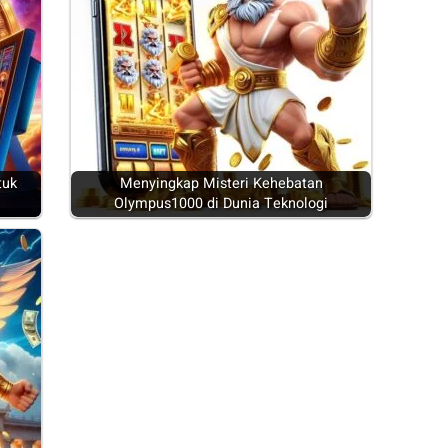
tuk
Menyingkap Misteri Kehebatan
Olympus1000 di Dunia Teknologi