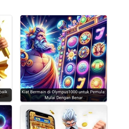
baik
Kiat Bermain di Olympus1000 untuk Pemula:
Mulai Dengan Benar