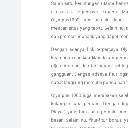
Salah satu keuntungan utama berm
situs-situs terpercaya seperti
Olympus1000, para pemain dapat 
mencari situs yang tepat. Selain itu
dan promosi menarik yang dapat me
Dengan adanya link terpercaya Oly
keamanan dan keadilan dalam permain
dijamin aman dan terlindungi sehi
gangguan. Dengan adanya fitur log
dapat langsung memulai permainan 
Olympus 1000 juga merupakan salah
kalangan para pemain. Dengan tin
Player) yang baik, para pemain me
besar. Selain itu, fitur-fitur bon