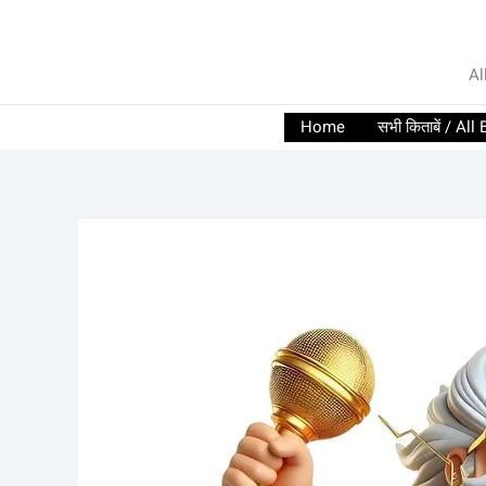
Skip
to
Al
content
Home
सभी किताबें / Al