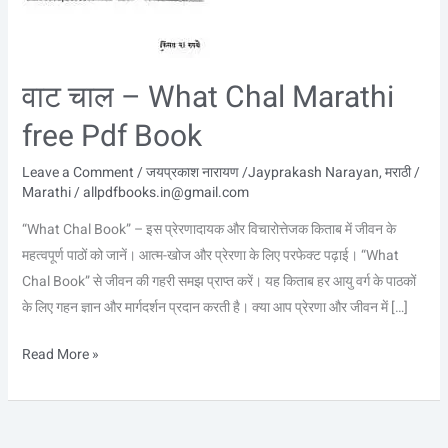
वाट चाल – What Chal Marathi
free Pdf Book
Leave a Comment
/
जयप्रकाश नारायण /Jayprakash Narayan
,
मराठी /
Marathi
/
allpdfbooks.in@gmail.com
“What Chal Book” – इस प्रेरणादायक और विचारोत्तेजक किताब में जीवन के
महत्वपूर्ण पाठों को जानें। आत्म-खोज और प्रेरणा के लिए परफेक्ट पढ़ाई। “What
Chal Book” से जीवन की गहरी समझ प्राप्त करें। यह किताब हर आयु वर्ग के पाठकों
के लिए गहन ज्ञान और मार्गदर्शन प्रदान करती है। क्या आप प्रेरणा और जीवन में […]
Read More »