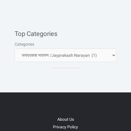
Top Categories
Categories
About Us
Privacy Policy