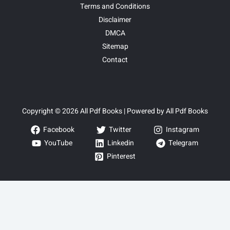
Terms and Conditions
Disclaimer
DMCA
Sitemap
Contact
Copyright © 2026 All Pdf Books | Powered by All Pdf Books
Facebook
Twitter
Instagram
YouTube
Linkedin
Telegram
Pinterest