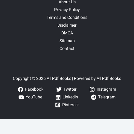
About Us
Privacy Policy
Terms and Conditions
Disclaimer
DMCA
Sitemap
Contact
Copyright © 2026 All Pdf Books | Powered by All Pdf Books
Facebook
Twitter
Instagram
YouTube
Linkedin
Telegram
Pinterest