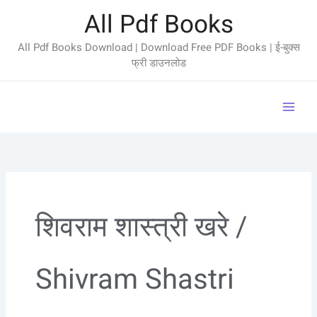
Skip
All Pdf Books
to
content
All Pdf Books Download | Download Free PDF Books | ई-बुक्स
फ्री डाउनलोड
शिवराम शास्त्री खरे /
Shivram Shastri