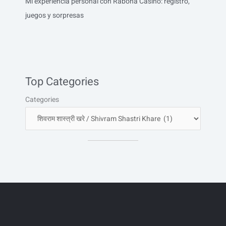
Mi experiencia personal con Rabona Casino: registro,
juegos y sorpresas
Top Categories
Categories