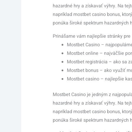
hazardné hry a získavať výhry. Na tej
napríklad mostbet casino bonus, ktorý
ponúka široké spektrum hazardných hier,
Prinášame vám najlepšie stránky pre
Mostbet Casino – najpopulárne
Mostbet online – najväčšie po
Mostbet registrácia – ako sa z
Mostbet bonus – ako využiť m
Mostbet casino – najlepšie kas
Mostbet Casino je jedným z najpopulá
hazardné hry a získavať výhry. Na tej
napríklad mostbet casino bonus, ktorý
ponúka široké spektrum hazardných hier,