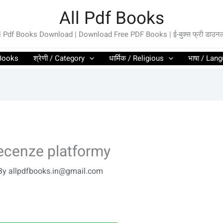
All Pdf Books
l Pdf Books Download | Download Free PDF Books | ई-बुक्स फ्री डाउन
l Books
श्रेणी / Category
धार्मिक / Religious
भाषा / Lan
ecenze platformy
By
allpdfbooks.in@gmail.com