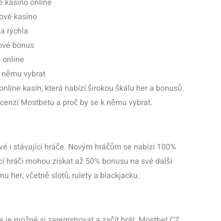
e kasíno online
kové kasíno
a rýchla
ové bonus
 online
k němu vybrat
nline kasín, která nabízí širokou škálu her a bonusů.
cenzí Mostbetu a proč by se k němu vybrat.
vé i stávající hráče. Novým hráčům se nabízí 100%
cí hráči mohou získat až 50% bonusu na své další
u her, včetně slotů, rulety a blackjacku.
 je možné si zaregistrovat a začít hrát. Mostbet CZ