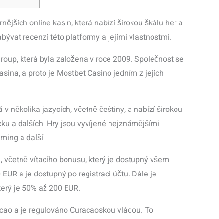
nějších online kasin, která nabízí širokou škálu her a
ývat recenzí této platformy a jejími vlastnostmi.
roup, která byla založena v roce 2009. Společnost se
asina, a proto je Mostbet Casino jedním z jejích
v několika jazycích, včetně češtiny, a nabízí širokou
jacku a dalších. Hry jsou vyvíjené nejznámějšími
aming a další.
, včetně vítacího bonusu, který je dostupný všem
UR a je dostupný po registraci účtu. Dále je
terý je 50% až 200 EUR.
cao a je regulováno Curacaoskou vládou. To