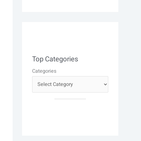
Top Categories
Categories