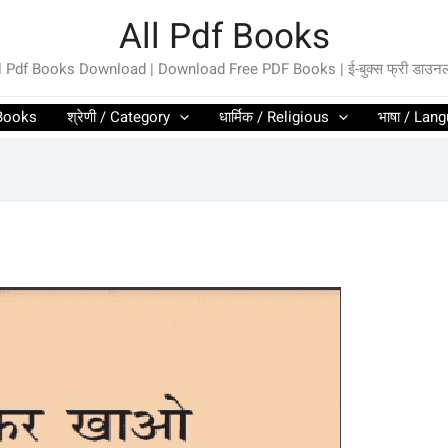
All Pdf Books
l Pdf Books Download | Download Free PDF Books | ई-बुक्स फ्री डाउन
l Books
श्रेणी / Category
धार्मिक / Religious
भाषा / Lan