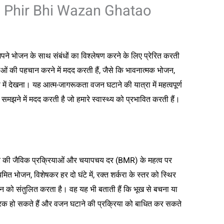
 Phir Bhi Wazan Ghatao
पने भोजन के साथ संबंधों का विश्लेषण करने के लिए प्रेरित करती
ं की पहचान करने में मदद करती हैं, जैसे कि भावनात्मक भोजन,
ं देखना। यह आत्म-जागरूकता वजन घटाने की यात्रा में महत्वपूर्ण
 समझने में मदद करती है जो हमारे स्वास्थ्य को प्रभावित करती हैं।
र की जैविक प्रक्रियाओं और चयापचय दर (BMR) के महत्व पर
ित भोजन, विशेषकर हर दो घंटे में, रक्त शर्करा के स्तर को स्थिर
लिन को संतुलित करता है। वह यह भी बताती हैं कि भूख से बचना या
रक हो सकते हैं और वजन घटाने की प्रक्रिया को बाधित कर सकते