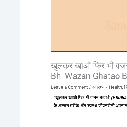
खुलकर खाओ फिर भी वज
Bhi Wazan Ghatao B
Leave a Comment
/
स्वास्थ्य / Health
,
ह
“खुलकर खाओ फिर भी वजन घटाओ
(Khulka
के आसान तरीके और स्वस्थ जीवनशैली अपनाने