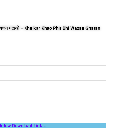
 वजन घटाओ – Khulkar Khao Phir Bhi Wazan Ghatao
Below Download Link...