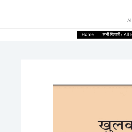
Skip
to
Al
content
Home
सभी किताबें / Al