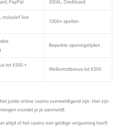
card, PayPal
iDEAL, Creditcard
 inclusief live
1000+ spellen
ndse
Beperkte openingstijden
g
s tot €500 +
Welkomstbonus tot €300
et juiste online casino overweldigend zijn. Hier zijn
erwegen voordat je je aanmeldt:
er altijd of het casino een geldige vergunning heeft