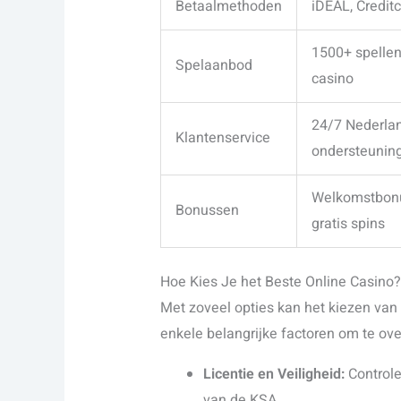
Betaalmethoden
iDEAL, Credit
1500+ spellen,
Spelaanbod
casino
24/7 Nederla
Klantenservice
ondersteunin
Welkomstbonu
Bonussen
gratis spins
Hoe Kies Je het Beste Online Casino?
Met zoveel opties kan het kiezen van h
enkele belangrijke factoren om te ov
Licentie en Veiligheid:
Controle
van de KSA.