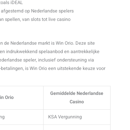
 zoals iDEAL
 afgestemd op Nederlandse spelers
 spellen, van slots tot live casino
n de Nederlandse markt is Win Orio. Deze site
en indrukwekkend spelaanbod en aantrekkelijke
derlandse speler, inclusief ondersteuning via
betalingen, is Win Orio een uitstekende keuze voor
Gemiddelde Nederlandse
in Orio
Casino
ng
KSA Vergunning