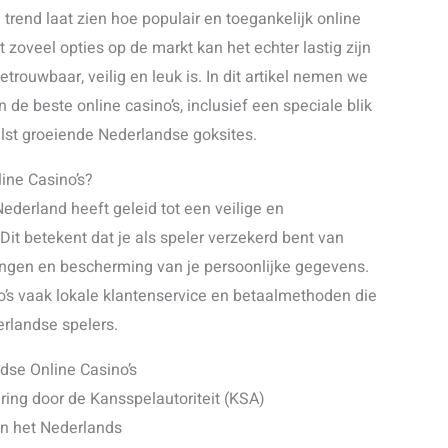
rend laat zien hoe populair en toegankelijk online
zoveel opties op de markt kan het echter lastig zijn
trouwbaar, veilig en leuk is. In dit artikel nemen we
de beste online casino’s, inclusief een speciale blik
elst groeiende Nederlandse goksites.
ine Casino’s?
Nederland heeft geleid tot een veilige en
it betekent dat je als speler verzekerd bent van
lingen en bescherming van je persoonlijke gegevens.
’s vaak lokale klantenservice en betaalmethoden die
erlandse spelers.
dse Online Casino’s
ring door de Kansspelautoriteit (KSA)
in het Nederlands