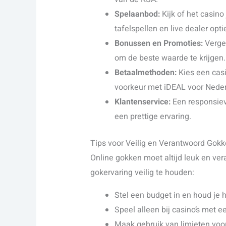
Spelaanbod:
Kijk of het casino 
tafelspellen en live dealer opti
Bonussen en Promoties:
Verge
om de beste waarde te krijgen.
Betaalmethoden:
Kies een casin
voorkeur met iDEAL voor Neder
Klantenservice:
Een responsiev
een prettige ervaring.
Tips voor Veilig en Verantwoord Gok
Online gokken moet altijd leuk en vera
gokervaring veilig te houden:
Stel een budget in en houd je hi
Speel alleen bij casino’s met een
Maak gebruik van limieten voor