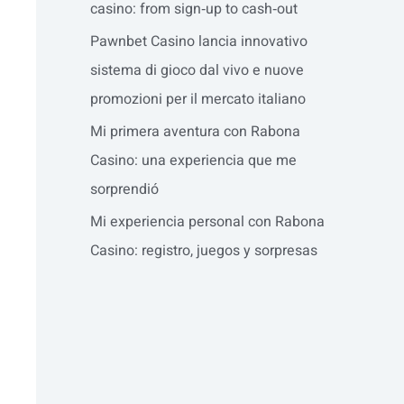
casino: from sign‑up to cash‑out
Pawnbet Casino lancia innovativo
sistema di gioco dal vivo e nuove
promozioni per il mercato italiano
Mi primera aventura con Rabona
Casino: una experiencia que me
sorprendió
Mi experiencia personal con Rabona
Casino: registro, juegos y sorpresas