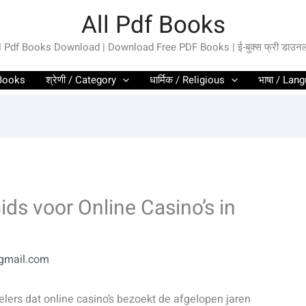
All Pdf Books
l Pdf Books Download | Download Free PDF Books | ई-बुक्स फ्री डाउन
l Books
श्रेणी / Category
धार्मिक / Religious
भाषा / Lan
ds voor Online Casino’s in
@gmail.com
elers dat online casino’s bezoekt de afgelopen jaren