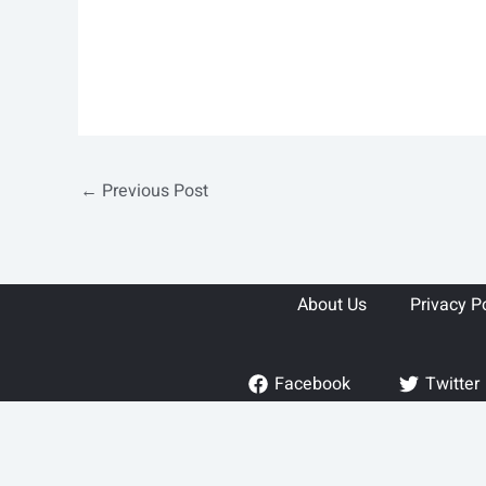
←
Previous Post
About Us
Privacy P
Facebook
Twitter