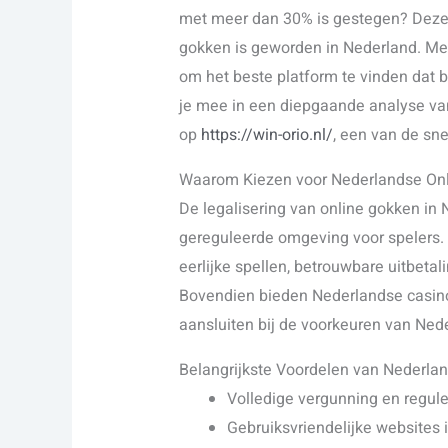
met meer dan 30% is gestegen? Deze t
gokken is geworden in Nederland. Met 
om het beste platform te vinden dat be
je mee in een diepgaande analyse van 
op
https://win-orio.nl/
, een van de sn
Waarom Kiezen voor Nederlandse Onl
De legalisering van online gokken in 
gereguleerde omgeving voor spelers. D
eerlijke spellen, betrouwbare uitbeta
Bovendien bieden Nederlandse casino
aansluiten bij de voorkeuren van Ned
Belangrijkste Voordelen van Nederlan
Volledige vergunning en regule
Gebruiksvriendelijke websites 