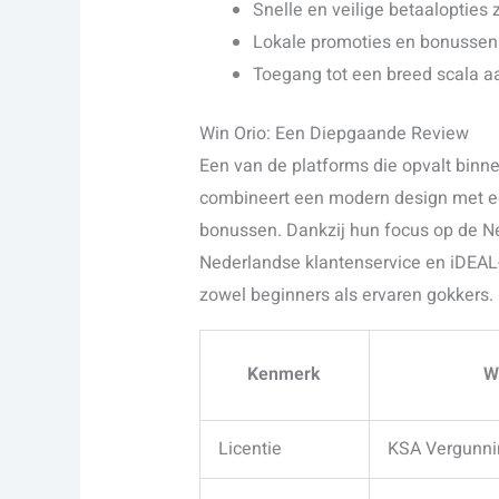
Snelle en veilige betaalopties
Lokale promoties en bonussen
Toegang tot een breed scala aan
Win Orio: Een Diepgaande Review
Een van de platforms die opvalt binne
combineert een modern design met e
bonussen. Dankzij hun focus op de Ne
Nederlandse klantenservice en iDEAL-
zowel beginners als ervaren gokkers.
Kenmerk
W
Licentie
KSA Vergunni