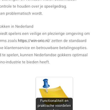
trole te houden over je speelgedrag.
ken problematisch wordt.
okken in Nederland
iedt spelers een veilige en plezierige omgeving om
forms zoals
https://win-orio.nl/
zetten de standaard
ke klantenservice en betrouwbare betalingsopties.
d te spelen, kunnen Nederlandse gokkers optimaal
ino-industrie te bieden heeft.
Functionaliteit en
praktische voordelen