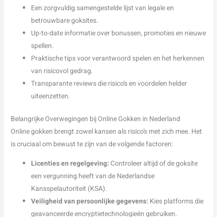
Een zorgvuldig samengestelde lijst van legale en
betrouwbare goksites.
Up-to-date informatie over bonussen, promoties en nieuwe
spellen.
Praktische tips voor verantwoord spelen en het herkennen
van risicovol gedrag.
Transparante reviews die risico’s en voordelen helder
uiteenzetten.
Belangrijke Overwegingen bij Online Gokken in Nederland
Online gokken brengt zowel kansen als risico’s met zich mee. Het
is cruciaal om bewust te zijn van de volgende factoren:
Licenties en regelgeving:
Controleer altijd of de goksite
een vergunning heeft van de Nederlandse
Kansspelautoriteit (KSA).
Veiligheid van persoonlijke gegevens:
Kies platforms die
geavanceerde encryptietechnologieën gebruiken.