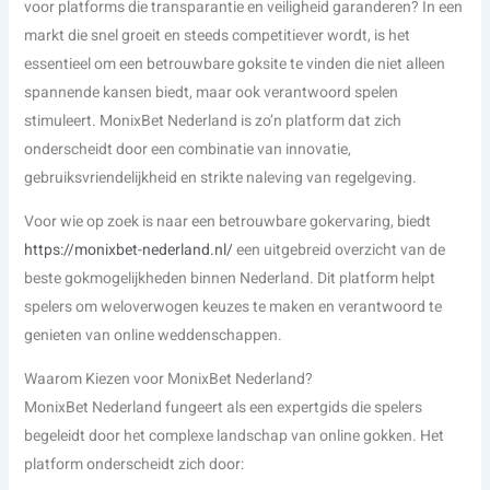
voor platforms die transparantie en veiligheid garanderen? In een
markt die snel groeit en steeds competitiever wordt, is het
essentieel om een betrouwbare goksite te vinden die niet alleen
spannende kansen biedt, maar ook verantwoord spelen
stimuleert. MonixBet Nederland is zo’n platform dat zich
onderscheidt door een combinatie van innovatie,
gebruiksvriendelijkheid en strikte naleving van regelgeving.
Voor wie op zoek is naar een betrouwbare gokervaring, biedt
https://monixbet-nederland.nl/
een uitgebreid overzicht van de
beste gokmogelijkheden binnen Nederland. Dit platform helpt
spelers om weloverwogen keuzes te maken en verantwoord te
genieten van online weddenschappen.
Waarom Kiezen voor MonixBet Nederland?
MonixBet Nederland fungeert als een expertgids die spelers
begeleidt door het complexe landschap van online gokken. Het
platform onderscheidt zich door: