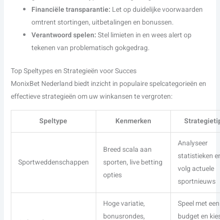
Financiële transparantie:
Let op duidelijke voorwaarden
omtrent stortingen, uitbetalingen en bonussen.
Verantwoord spelen:
Stel limieten in en wees alert op
tekenen van problematisch gokgedrag.
Top Speltypes en Strategieën voor Succes
MonixBet Nederland biedt inzicht in populaire spelcategorieën en
effectieve strategieën om uw winkansen te vergroten:
Speltype
Kenmerken
Strategieti
Analyseer
Breed scala aan
statistieken e
Sportweddenschappen
sporten, live betting
volg actuele
opties
sportnieuws
Hoge variatie,
Speel met een
bonusrondes,
budget en kie