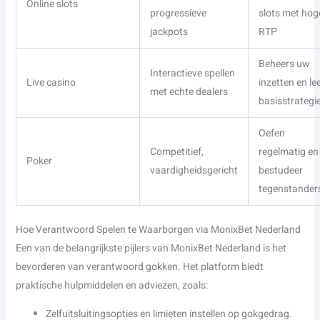
Online slots
progressieve
slots met hog
jackpots
RTP
Beheers uw
Interactieve spellen
Live casino
inzetten en le
met echte dealers
basisstrategi
Oefen
Competitief,
regelmatig en
Poker
vaardigheidsgericht
bestudeer
tegenstander
Hoe Verantwoord Spelen te Waarborgen via MonixBet Nederland
Een van de belangrijkste pijlers van MonixBet Nederland is het
bevorderen van verantwoord gokken. Het platform biedt
praktische hulpmiddelen en adviezen, zoals:
Zelfuitsluitingsopties en limieten instellen op gokgedrag.