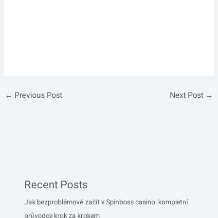
←
Previous Post
Next Post
→
Recent Posts
Jak bezproblémově začít v Spinboss casino: kompletní
průvodce krok za krokem