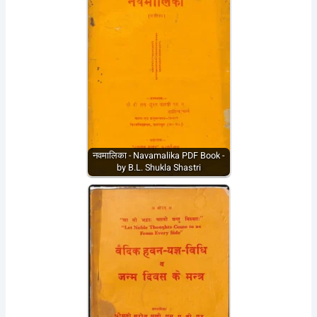
नवमालिका - Navamalika PDF Book -
by B.L. Shukla Shastri