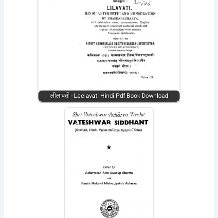
लीलावती - Leelavati Hindi Pdf Book Download