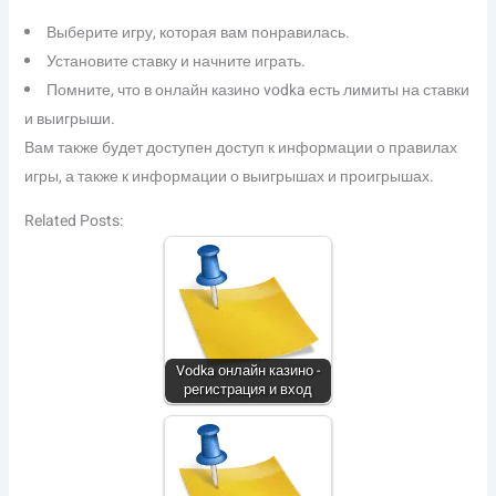
Выберите игру, которая вам понравилась.
Установите ставку и начните играть.
Помните, что в онлайн казино vodka есть лимиты на ставки
и выигрыши.
Вам также будет доступен доступ к информации о правилах
игры, а также к информации о выигрышах и проигрышах.
Related Posts:
Vodka онлайн казино -
регистрация и вход