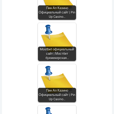
Пин Ап Казино
Официальный сайт | Pin
Up Casino…
Mostbet официальный
сайт | Мостбет
букмекерская…
Пин Ап Казино
Официальный сайт | Pin
Up Casino…