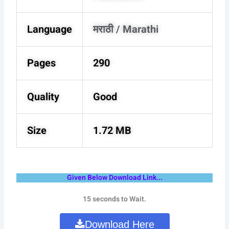
Language
मराठी / Marathi
Pages
290
Quality
Good
Size
1.72 MB
Given Below Download Link...
15 seconds to Wait.
Download Here