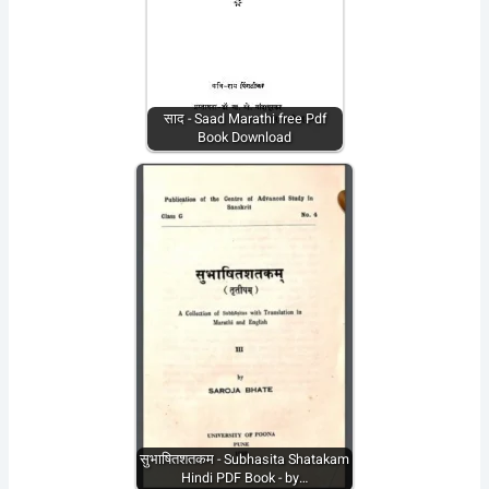
साद - Saad Marathi free Pdf
Book Download
सुभाषितशतकम - Subhasita Shatakam
Hindi PDF Book - by…