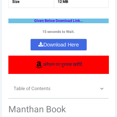
Size
12 MB
Given Below Download Link...
15 seconds to Wait.
Download Here
अमेज़न पर पुस्तक खरीदें
Table of Contents
Manthan Book