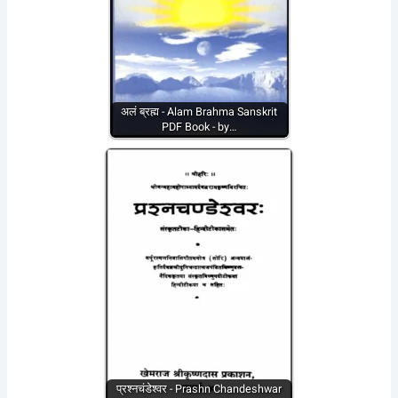
अलं ब्रह्म - Alam Brahma Sanskrit
PDF Book - by…
प्रश्नचंडेश्वर - Prashn Chandeshwar