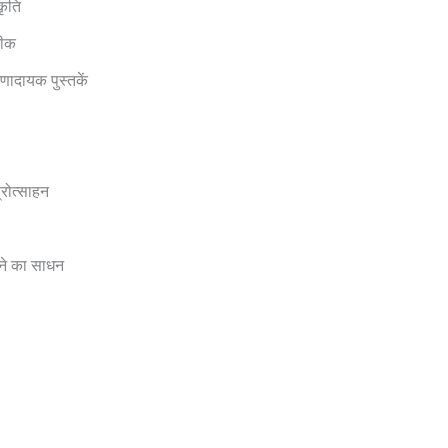
कृति
नीक
णादायक पुस्तकें
रोत्साहन
ाने का साधन