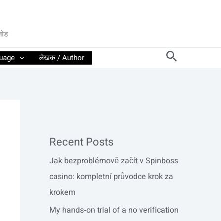
लोड
Search
guage
लेखक / Author
Recent Posts
Jak bezproblémově začít v Spinboss
casino: kompletní průvodce krok za
krokem
My hands‑on trial of a no verification