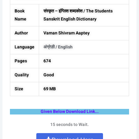
Book
संस्कृत – इंग्लिश शब्दकोश / The Students
Name
Sanskrit English Dictionary
Author
Vaman Shivram Aaptey
Language
अंग्रेज़ी / English
Pages
674
Quality
Good
Size
69 MB
Given Below Download Link...
15 seconds to Wait.