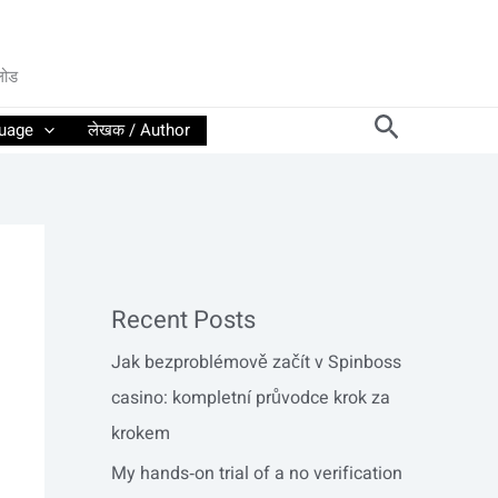
लोड
Search
guage
लेखक / Author
Recent Posts
Jak bezproblémově začít v Spinboss
casino: kompletní průvodce krok za
krokem
My hands‑on trial of a no verification