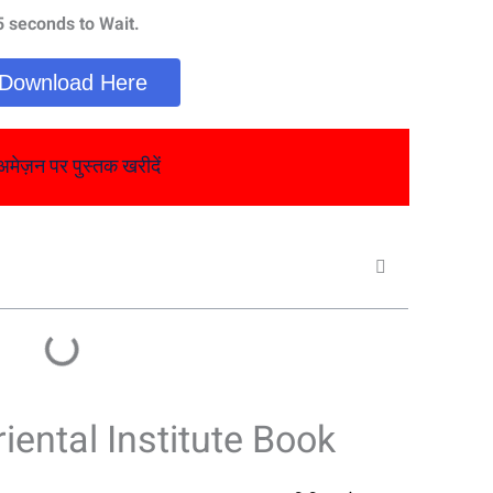
5 seconds to Wait.
Download Here
अमेज़न पर पुस्तक खरीदें
iental Institute Book