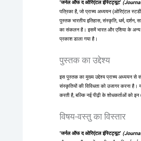
‘जर्नल ऑफ द ओरिएंटल इंस्टिट्यूट’
(Journal
पत्रिका है, जो प्राच्य अध्ययन (ओरिएंटल स्टडी
पुस्तक भारतीय इतिहास, संस्कृति, धर्म, दर्शन, सा
का संकलन है। इसमें भारत और एशिया के अन्य ह
प्रकाश डाला गया है।
पुस्तक का उद्देश्य
इस पुस्तक का मुख्य उद्देश्य प्राच्य अध्ययन स
संस्कृतियों की विविधता को उजागर करना है।
करती है, बल्कि नई पीढ़ी के शोधकर्ताओं को इन क्
विषय-वस्तु का विस्तार
‘जर्नल ऑफ द ओरिएंटल इंस्टिट्यूट’
(Journal