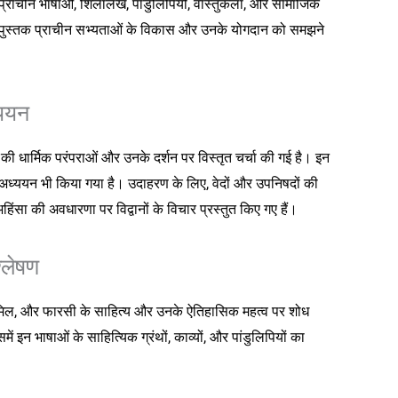
 प्राचीन भाषाओं, शिलालेख, पांडुलिपियों, वास्तुकला, और सामाजिक
पुस्तक प्राचीन सभ्यताओं के विकास और उनके योगदान को समझने
्ययन
र्मों की धार्मिक परंपराओं और उनके दर्शन पर विस्तृत चर्चा की गई है। इन
मक अध्ययन भी किया गया है। उदाहरण के लिए, वेदों और उपनिषदों की
ी अहिंसा की अवधारणा पर विद्वानों के विचार प्रस्तुत किए गए हैं।
्लेषण
, तमिल, और फारसी के साहित्य और उनके ऐतिहासिक महत्व पर शोध
में इन भाषाओं के साहित्यिक ग्रंथों, काव्यों, और पांडुलिपियों का