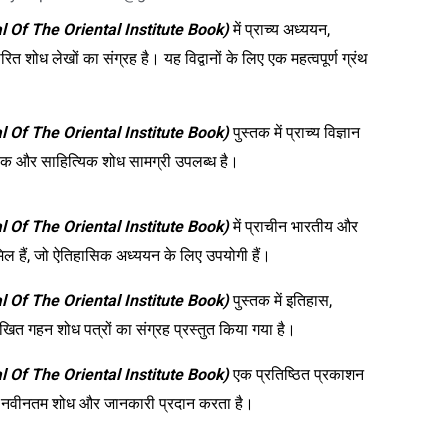
 Of The Oriental Institute Book)
में प्राच्य अध्ययन,
 शोध लेखों का संग्रह है। यह विद्वानों के लिए एक महत्वपूर्ण ग्रंथ
l Of The Oriental Institute Book)
पुस्तक में प्राच्य विज्ञान
क और साहित्यिक शोध सामग्री उपलब्ध है।
l Of The Oriental Institute Book)
में प्राचीन भारतीय और
 हैं, जो ऐतिहासिक अध्ययन के लिए उपयोगी हैं।
l Of The Oriental Institute Book)
पुस्तक में इतिहास,
ा लिखित गहन शोध पत्रों का संग्रह प्रस्तुत किया गया है।
l Of The Oriental Institute Book)
एक प्रतिष्ठित प्रकाशन
र में नवीनतम शोध और जानकारी प्रदान करता है।