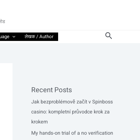
लोड
Search
guage
लेखक / Author
Recent Posts
Jak bezproblémově začít v Spinboss
casino: kompletní průvodce krok za
krokem
My hands‑on trial of a no verification