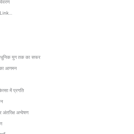
 विवरण
ink...
 आधुनिक युग तक का सफर
न का आगमन
त्सा में प्रगति
हन
 अंतरिक्ष अन्वेषण
रण