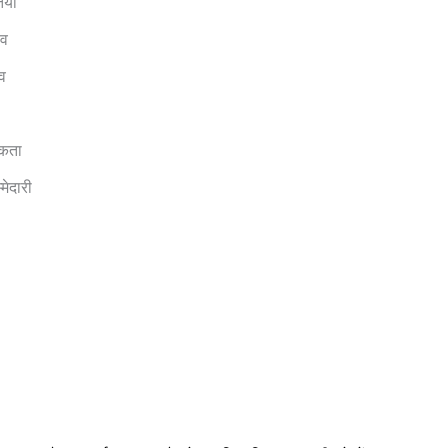
याँ
ाव
व
ूकता
मेदारी