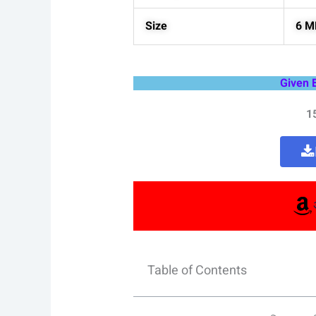
Size
6 M
Given 
1
Table of Contents